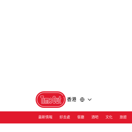
前
前
往
往
內
頁
容
尾
香港
最新情報
好去處
餐廳
酒吧
文化
旅遊