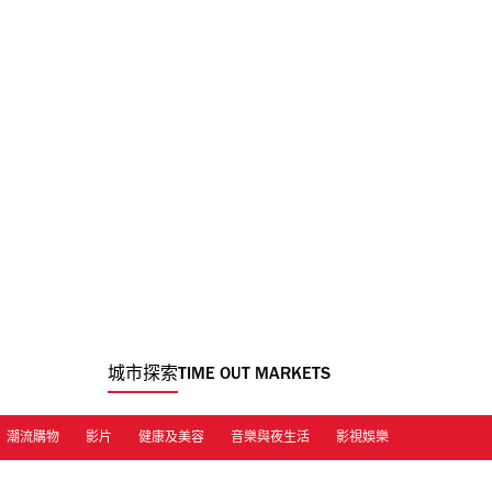
城市探索
TIME OUT MARKETS
潮流購物
影片
健康及美容
音樂與夜生活
影視娛樂