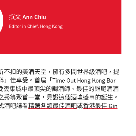
撰文
Ann Chiu
Editor in Chief, Hong Kong
折不扣的美酒天堂，擁有多間世界級酒吧，提
。首屆「Time Out Hong Kong Bar
。當晚雲集城中最頂尖的調酒師、最佳的雞尾酒酒
之秀等聚首一堂，見證這個酒壇盛事的誕生。
式酒吧請看
精選各類最佳酒吧
或
香港最佳 Gin