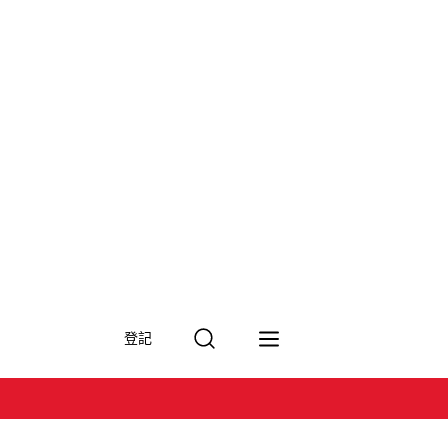
搜
登記
尋