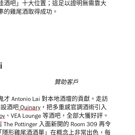
佳酒吧」十大位置；這足以證明無需靠大
準的雞尾酒取得成功。
i
贊助客戶
ntonio Lai 對本地酒壇的貢獻。走訪
開設酒吧
Quinary
，把多重感官調酒術引入
oy
、VEA Lounge 等酒吧，全部大獲好評。
e Pottinger 入面新開的 Room 309 再令
供的「隱形雞尾酒酒單」在概念上非常出色，每