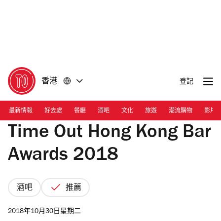
前
前
往
往
內
頁
容
尾
香港
登記
最新情報
好去處
餐廳
酒吧
文化
旅遊
潮流購物
影片
Time Out Hong Kong Bar
Awards 2018
酒吧
推薦
2018年10月30日星期二