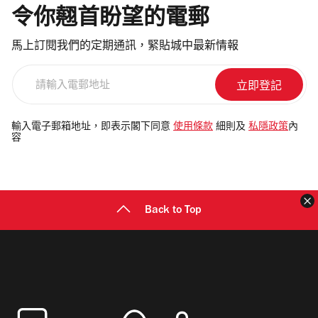
令你翹首盼望的電郵
馬上訂閱我們的定期通訊，緊貼城中最新情報
請
輸
入
電
輸入電子郵箱地址，即表示閣下同意
使用條款
細則及
私隱政策
內
容
郵
地
址
Back to Top