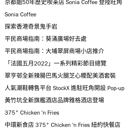
Karana 登陸香港
京都逾50年歷史喫茶店 Sonia Coffee 登陸旺角
Sonia Coffee
探索香港奇景鬼手岩
平民商場指南：葵涌廣場好去處
平民商場指南：大埔翠屏商場小店推介
「法國五月2022」一系列精彩節目總覽
翠亨邨全新辣腸巴馬火腿芝心糭配美酒套裝
人氣潮鞋轉售平台 StockX 進駐旺角開設 Pop-up
Store
黃竹坑全新旗艦酒店品牌雅格酒店登場
375° Chicken 'n Fries
中環新食店 375° Chicken 'n Fries 紐約快餐店