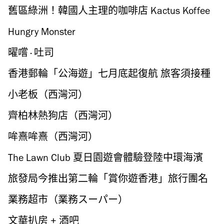
舊區綠洲！韓國人主理的咖啡店 Kactus Koffee
Hungry Monster
曜嚐 · 吐司
香港郵輪「公海遊」七月底起復航 旅客須接種
疫苗使用「安心出行」App
小老板（西灣河）
齊柏林熱狗店（西灣河）
哞熹哞熹（西灣河）
The Lawn Club 夏日園遊會體驗登陸中環海濱
旅發局今推出第二輪「賞你遊香港」旅行團名
額增至兩萬
業務超市（業務スーパー）
文華扒房 + 酒吧