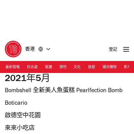
前
前
往
往
內
頁
容
尾
香港
登記
最新情報
好去處
餐廳
酒吧
文化
旅遊
潮流購物
影片
2021年5月
Bombshell 全新美人魚蛋糕 Pearlfection Bomb
Boticario
啟德空中花園
來來小吃店