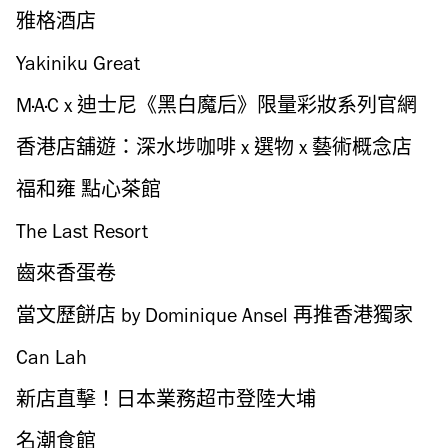
過江龍
雅格酒店
Yakiniku Great
M·A·C x 迪士尼《黑白魔后》限量彩妝系列官網
預售 Emma Stone 演繹 punk rock 搖滾妝容
香港店舖遊：深水埗咖啡 x 選物 x 藝術概念店
Womanboss
福和雍 點心茶館
The Last Resort
齒來香蛋卷
當文歷餅店 by Dominique Ansel 再推香港獨家
口味 Cronut
Can Lah
新店直擊！日本業務超市登陸大埔
名潮食館