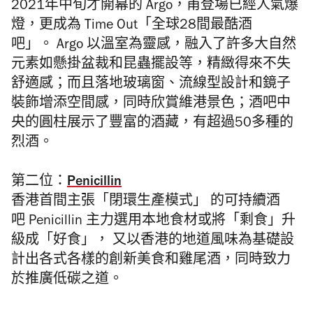
2021年中旬才開幕的 Argo，甫登場已經人氣爆
燈，更成為 Time Out「全球28間最酷酒
吧」。
Argo 以溫室為靈感，
融入了許多大自然
元素如懸掛盆裁和昆蟲擺設等，
精緻得來不失
舒適感；而且落地玻璃窗、
流線型設計和鏡子
裝飾增添空間感，同時欣賞維港景色；
酒吧中
央的圓柱展示了豐富的酒藏，有超過50多種的
烈酒。
第二位：
Penicillin
香港首間主張「閉環生產模式」 的可持續酒
吧 Penicillin 主力選用本地食材或將「剩食」升
級成「好食」
， 又以香港的地道風味為基礎設
計出各式各樣的創新美食和雞尾酒，
同時致力
於推廣低碳之道。