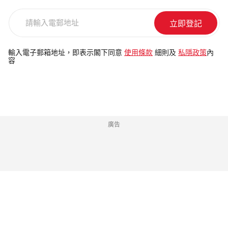
請
輸
入
電
輸入電子郵箱地址，即表示閣下同意
使用條款
細則及
私隱政策
內
容
郵
地
址
廣告