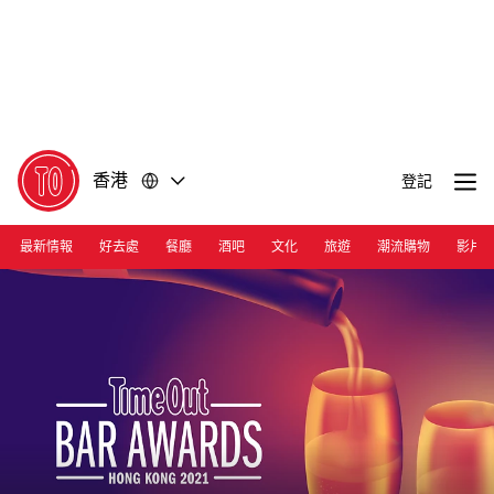
前
前
往
往
內
頁
容
尾
香港
登記
最新情報
好去處
餐廳
酒吧
文化
旅遊
潮流購物
影片