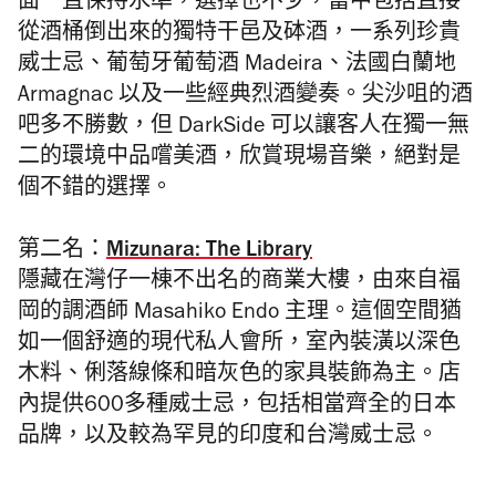
面一直保持水準，選擇也不少，當中包括直接
從酒桶倒出來的獨特干邑及砵酒，一系列珍貴
威士忌、葡萄牙葡萄酒 Madeira、法國白蘭地
Armagnac 以及一些經典烈酒變奏。
尖沙咀的酒
吧多不勝數，但 DarkSide 可以讓客人在獨一無
二的環境中品嚐美酒，
欣賞現場音樂，絕對是
個不錯的選擇。
第二名：
Mizunara: The Library
隱藏在
灣仔一棟不出名的商業大樓
，由來自福
岡的調酒師
Masahiko Endo 主理
。這個空間猶
如一個舒適的現代私人會所，室內裝潢以深色
木料、俐落線條和暗灰色的家具裝飾為主。店
內提供600多種威士忌，包括相當齊全的日本
品牌，以及較為罕見的印度和台灣威士忌。