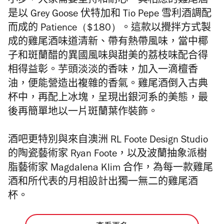
小步，大家需要堅持和耐心。其相應的雞尾酒
是以
Grey Goose
伏特加和
Tio Pepe
雪利酒調配
而成的
Patience（$180）
。
這款以攪拌方式製
成的雞尾酒味道清新、帶有熱帶風味，
當中椰
子和斑蘭醋的異國風味與甜美的荔枝味配合得
相得益彰。
芋頭淡淡的香味，加入一滴檀香
油，便能營造出複雜的香氣。
雞尾酒倒入古典
杯中，再配上冰塊，呈現出銀河系的美態，
最
後再簡單地以一片斑蘭葉作裝飾。
酒吧更特別
與來自澳洲
RL Foote Design Studio
的陶瓷藝術家
Ryan Foote
，以及波蘭抽象派樹
脂藝術家
Magdalena Klim
合作，
為每一款雞尾
酒和所代表的月相設計出獨一無二的雞尾酒
杯。