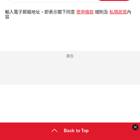
入
電
輸入電子郵箱地址，即表示閣下同意
使用條款
細則及
私隱政策
內
容
郵
地
址
廣告
Back to Top