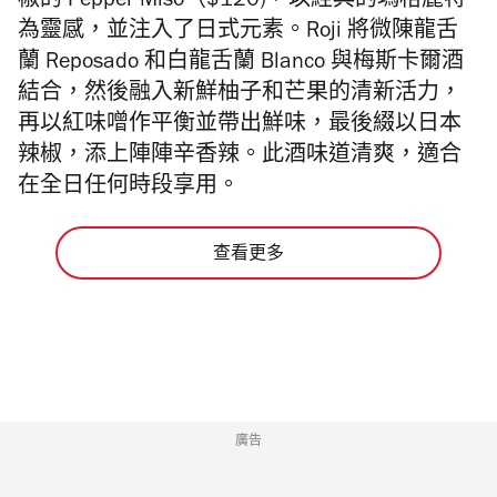
椒的
Pepper Miso（$
120
)，以經典的瑪格麗特
為靈感，並注入了日式元素。
Roji
將微陳龍舌
蘭 R
eposado
和白龍舌蘭 B
lanco
與梅斯卡爾酒
結合，然後融入新鮮柚子和芒果的清新活力，
再以紅味噌作平衡並帶出鮮味，最後綴以日本
辣椒，添上陣陣辛香辣。此酒味道清爽，適合
在全日任何時段享用。
查看更多
廣告