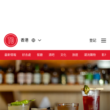
前
前
往
往
內
頁
容
尾
香港
登記
最新情報
好去處
餐廳
酒吧
文化
旅遊
潮流購物
影片