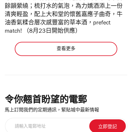
餘韻縈繞；梳打水的氣泡，為
力嬌酒
添上一份
清爽輕盈，配上大和堂的懷舊嘉應子曲奇，牛
油香氣糅合
層次感豐富的
草本酒，prefect
match! （8月23日開始供應）
查看更多
令你翹首盼望的電郵
馬上訂閱我們的定期通訊，緊貼城中最新情報
請
輸