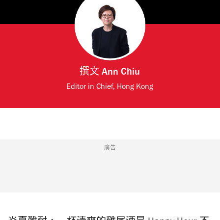
撰文
Ann Chiu
Editor in Chief, Hong Kong
廣告