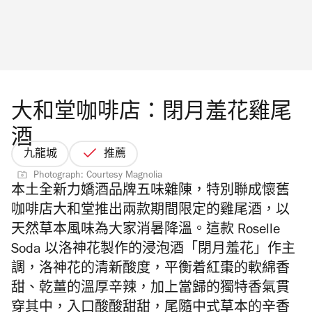
大和堂咖啡店：閉月羞花雞尾
酒
九龍城
推薦
Photograph: Courtesy Magnolia
本土全新力嬌酒品牌五味雜陳，特別聯成
懷舊
咖啡店大和堂推出兩款期間限定的雞尾酒，以
天然草本風味為大家消暑降溫。這款 Roselle
Soda 以洛神花製作的浸泡酒「閉月羞花」作主
調，洛神花的清新酸度，平衡着紅棗的軟綿香
甜、乾薑的溫厚辛辣，加上當歸的獨特香氣貫
穿其中，入口酸酸甜甜，尾隨中式草本的辛香