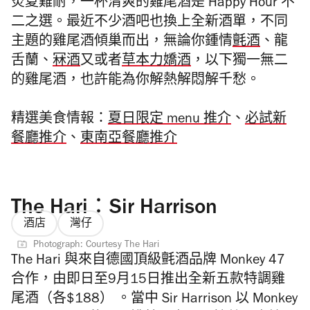
炎夏難耐，一杯清爽的雞尾酒是 Happy Hour 不
二之選。最近不少酒吧也換上全新酒單，不同
主題的雞尾酒傾巢而出，無論你鍾情
氈酒
、
龍
舌蘭、
冧酒
又或者
草本力嬌酒
，以下獨一無二
的雞尾酒，也許能為你解熱解悶解千愁。
精選美食情報：
夏日限定 menu 推介
、
必試新
餐廳推介
、
東南亞餐廳推介
The Hari：Sir Harrison
酒店
灣仔
Photograph: Courtesy The Hari
The Hari 與來自德國頂級氈酒品牌 Monkey 47
合作，
由即日至9月15日
推出全新五款
特調雞
尾酒（各
$188） 。當中
Sir Harrison 以 Monkey