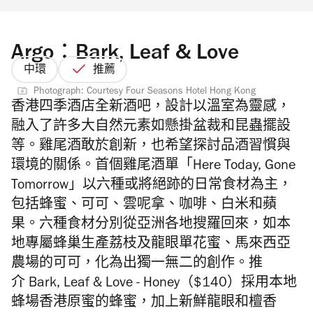
Argo：Bark, Leaf & Love
中環
推薦
Photograph: Courtesy Four Seasons Hotel Hong Kong
香港四季酒店全新酒吧，設計以溫室為靈感，
融入了許多大自然元素如懸掛
盆裁和昆蟲擺設
等
。
雞尾酒敢
於創新，也希望探討品酒習慣與
環境的關係。首個雞尾酒單「Here Today, Gone
Tomorrow」以六種或將絕跡的日常食材為主，
包括蜂蜜、可可、雲呢拿、咖啡、白米和蘋
果。六種食材分別從亞洲各地搜羅回來，如本
地專屬蜂巢生產荔枝及龍眼單花蜜、馬來西亞
農場的可可，化為出獨一無二的創作。推
介
Bark, Leaf & Love - Honey（$140）採用本地
蜂場香港原蜜的蜂蜜，加上新鮮龍眼和檀香