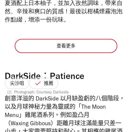
夏酒配上日本柚子，並加入孜然調味，
帶來自
然、辛辣和爽口的質感！
最後以柑橘煙霧泡泡
作點綴，增添一份玩味。
查看更多
DarkSide：Patience
尖沙咀
推薦
Photograph: Courtesy Darkside
創意洋溢的 DarkSide
以月缺盈虧的八個階段，
以及月球神秘力量為靈感的「The Moon
Menu」雞尾酒系列。例如
盈凸月
（
Waxing
Gibbous
）
距離月球注滿能量只差一