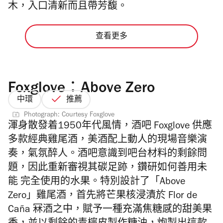
木，入口清新而且帶芳馥。
查看更多
Foxglove：Above Zero
中環
推薦
Photograph: Courtesy Foxglove
渾身散發着1950年代風情，酒吧 Foxglove 供應
多款經典雞尾酒，美酒配上動人的現場音樂演
奏，氣氛醉人。
酒吧意識到吧台材料的剩餘問
題，因此重新審視其碳足跡，鑽研如何善用未
能 完全使用的水果。特別設計了「
Above
Zero
」雞尾酒，首先將芒果核浸漬於
Flor de
Caña
冧酒之中，賦予一種充滿焦糖感的甜美果