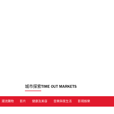
城市探索
TIME OUT MARKETS
潮流購物
影片
健康及美容
音樂與夜生活
影視娛樂