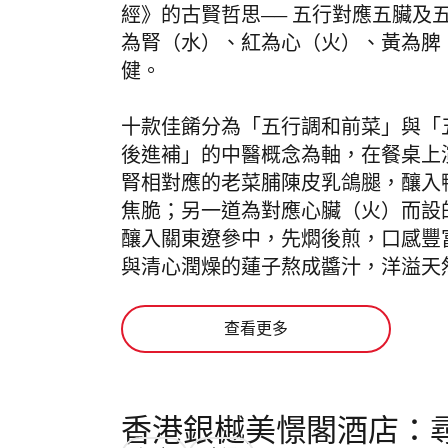
經》的古賢哲思—— 五行對應五臟及
為腎（水）、紅為心（火）、黃為脾
健。
十款佳餚分為「五行調和前菜」與「
後進補」的中醫概念為軸，在餐桌上
腎相對應的老菜脯陳皮乳鴿腿，釀入
焦脆；另一道為對應
心臟（火）而設
釀入關東遼參中，先燜後煎，口感豐
與清心潤燥的蓮子熬成醬汁，洋溢天
查看更多
香港銀樾美憬閣酒店：