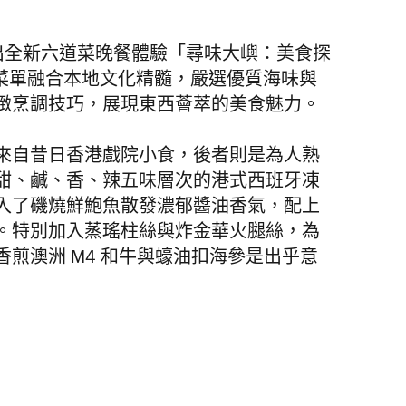
ve 推出全新六道菜晚餐體驗「尋味大嶼：美食探
的菜單融合本地文化精髓，嚴選優質海味與
緻烹調技巧，展現東西薈萃的美食魅力。
來自昔日香港戲院小食，後者則是為人熟
甜、鹹、香、辣五味層次的港式西班牙凍
入了磯燒鮮鮑魚散發濃郁醬油香氣，配上
。特別加入蒸瑤柱絲與炸金華火腿絲，為
煎澳洲 M4 和牛與蠔油扣海參是出乎意