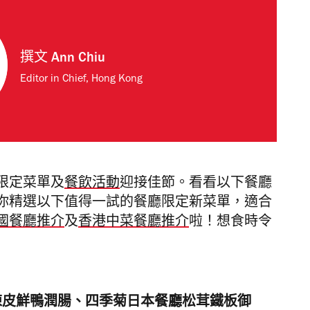
撰文
Ann Chiu
Editor in Chief, Hong Kong
限定
菜單及
餐飲活動
迎接佳節。看看以下餐廳
你精選以下值得一試的餐廳限定新菜單，適合
國餐廳推介
及
香港中菜餐廳推介
啦！想食時令
。
年陳皮鮮鴨潤腸、四季菊日本餐廳松茸鐵板御