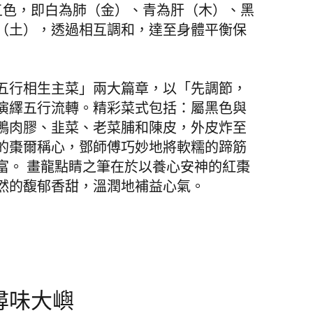
五色，即白為肺（金）、青為肝（木）、黑
（土），透過相互調和，達至身體平衡保
五行相生主菜」兩大篇章，以「先調節，
演繹五行流轉。精彩菜式包括：屬黑色與
鴨肉膠、韭菜、老菜脯和陳皮，外皮炸至
的棗爾稱心，鄧師傅巧妙地將軟糯的蹄筋
富。 畫龍點睛之筆在於以養心安神的紅棗
然的馥郁香甜，溫潤地補益心氣。
尋味大嶼