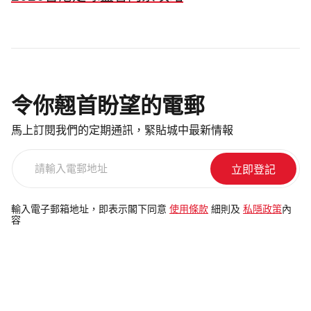
令你翹首盼望的電郵
馬上訂閱我們的定期通訊，緊貼城中最新情報
請
輸
入
電
輸入電子郵箱地址，即表示閣下同意
使用條款
細則及
私隱政策
內
容
郵
地
址