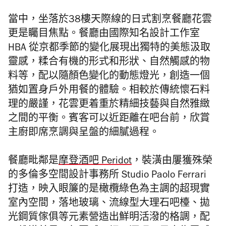
當中，坐落於38樓天際線的日式割烹餐廳花雲
更是矚目焦點。餐廳由國際知名設計工作室
HBA 從京都季節的變化展現出獨特的美態汲取
靈感，糅合有機的形式和形狀、自然觸感的物
料等，配以隨顏色變化的動態燈光，創造一個
猶如置身戶外用餐的體驗。相較於傳統懷石料
理的嚴謹，花雲更着重於精細技藝與自然雅緻
之間的平衡。賓客可以近距離在吧台前，欣賞
主廚即席烹調與呈盤的細膩過程。
餐廳毗鄰是
摩登酒吧 Peridot
，裝潢由屢獲殊榮
的多倫多空間設計事務所 Studio Paolo Ferrari
打造，映入眼簾的是橄欖綠色為主調的超現實
室內空間，落地玻璃、流線型大理石吧檯、拋
光鋼質傢俱等元素營造出鮮明活潑的格調，配