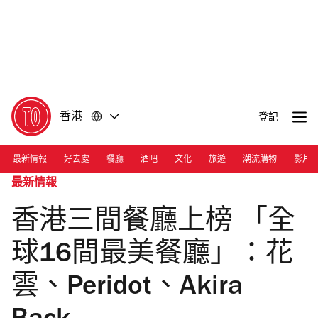
前
前
往
往
內
頁
容
尾
香港
登記
最新情報
好去處
餐廳
酒吧
文化
旅遊
潮流購物
影片
最新情報
香港三間餐廳上榜 「全
球16間最美餐廳」：花
雲、Peridot、Akira