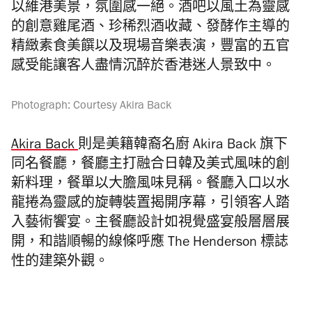
以維港美景，氛圍感一絕。酒吧以風土為靈感
的創意雞尾酒、珍稀烈酒收藏、發酵作主導的
精緻素食美饌以及現場音樂表演，豐富的五官
感受能讓客人盡情沉醉於香港迷人景致中。
Photograph: Courtesy Akira Back
Akira Back
則是美籍韓裔名廚 Akira Back 旗下
同名餐廳，餐廳主打融合日韓及美式風味的創
新料理，餐單以大膽風味見稱。餐廳入口以水
龍捲為靈感的旋轉裝置揭開序幕，引領客人踏
入藝術饗宴。主餐廳設計如視覺盛宴般層層展
開，和諧順暢的線條呼應 The Henderson 標誌
性的建築外觀。