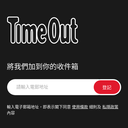
將我們加到你的收件箱
請
輸
入
電
輸入電子郵箱地址，即表示閣下同意
使用條款
細則及
私隱政策
郵
內容
地
址