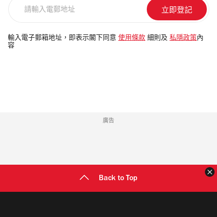
請
輸
入
電
輸入電子郵箱地址，即表示閣下同意
使用條款
細則及
私隱政策
內
容
郵
地
址
廣告
Back to Top