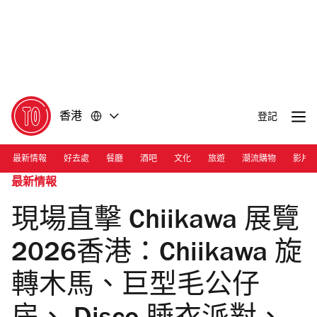
前
前
往
往
內
頁
容
尾
香港
登記
最新情報
好去處
餐廳
酒吧
文化
旅遊
潮流購物
影片
最新情報
現場直擊 Chiikawa 展覽
2026香港：Chiikawa 旋
轉木馬、巨型毛公仔