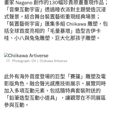
畫家 Nagano 創作的130幅珍貴原畫重現作品；
「音樂互動宇宙」
透過睡⾐派對主題營造沉浸
式聲景，結合舞台裝置藝術重現經典場景；
「裝置藝術宇宙」匯集多組 Chiikawa 雕塑，包
括全球首度亮相的「⽑量暴增」造型吉伊卡
哇、⼩⼋與兔兔雕塑、巨⼤化那孩⼦雕塑。
Photograph: CH
Chiikawa Artiverse
此外有
海外首度登場的巨型「賽蓮」雕塑及電
影版角色，融合聲光感應技術展示。展覽同時
加入多項互動元素，包括隨特典套裝附送的
「鉛筆造型互動小道具」，讓觀眾在不同展區
參與互動。