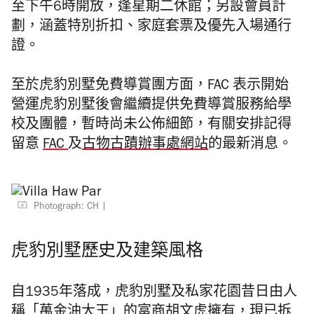
至下午6時開放，逢星期二休館；另設會員計
劃，涵蓋特別折扣、家庭套票及優先入場通行
證。
至於虎豹別墅免費導賞團方面，FAC 表示開始
營運虎豹別墅後會繼續提供免費導賞服務給學
校及團體，暫時尚未公佈細節，有關安排記得
留意
FAC
及
古物古蹟辦事處網站
的最新消息。
Photograph: CH
虎豹別墅歷史及建築風格
自1935年落成，虎豹別墅及私家花園昔日由人
稱「萬金油大王」的富商胡文虎擁有，現已拆