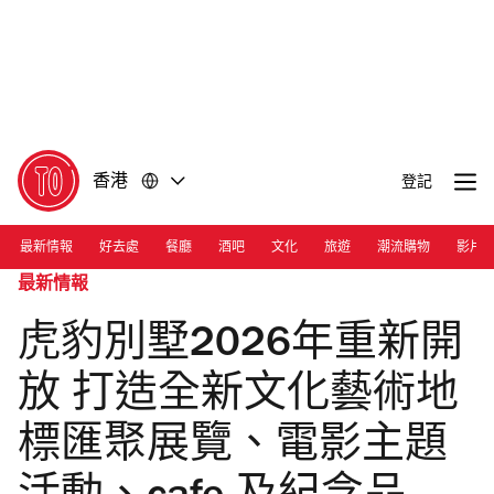
前
前
往
往
內
頁
容
尾
香港
登記
最新情報
好去處
餐廳
酒吧
文化
旅遊
潮流購物
影片
最新情報
虎豹別墅2026年重新開
放 打造全新文化藝術地
標匯聚展覽、電影主題