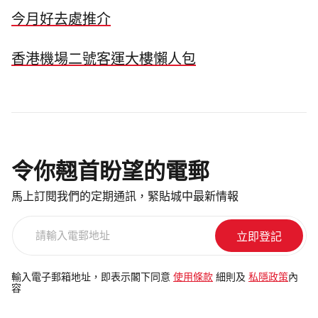
今月好去處推介
香港機場二號客運大樓懶人包
令你翹首盼望的電郵
馬上訂閱我們的定期通訊，緊貼城中最新情報
請
輸
入
電
輸入電子郵箱地址，即表示閣下同意
使用條款
細則及
私隱政策
內
容
郵
地