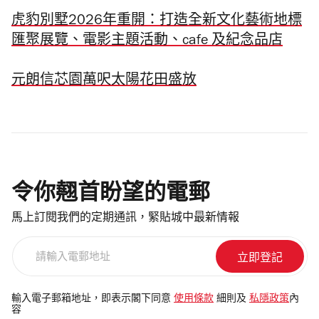
虎豹別墅2026年重開：打造全新文化藝術地標
匯聚展覽、電影主題活動、cafe 及紀念品店
元朗信芯園萬呎太陽花田盛放
令你翹首盼望的電郵
馬上訂閱我們的定期通訊，緊貼城中最新情報
請
輸
入
電
輸入電子郵箱地址，即表示閣下同意
使用條款
細則及
私隱政策
內
容
郵