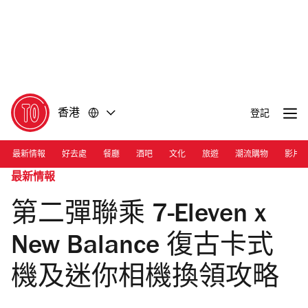
前
前
往
往
內
頁
容
尾
香港
登記
最新情報
好去處
餐廳
酒吧
文化
旅遊
潮流購物
影片
最新情報
第二彈聯乘 7-Eleven x
New Balance 復古卡式
機及迷你相機換領攻略