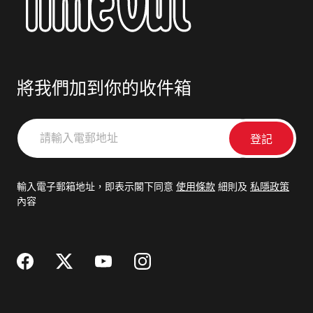
將我們加到你的收件箱
請
輸
入
電
輸入電子郵箱地址，即表示閣下同意
使用條款
細則及
私隱政策
郵
內容
地
址