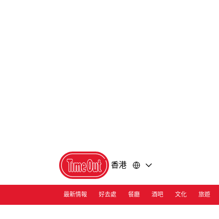
前
前
往
往
內
頁
容
尾
香港
最新情報
好去處
餐廳
酒吧
文化
旅遊