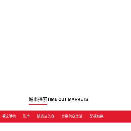
城市探索
TIME OUT MARKETS
潮流購物
影片
健康及美容
音樂與夜生活
影視娛樂