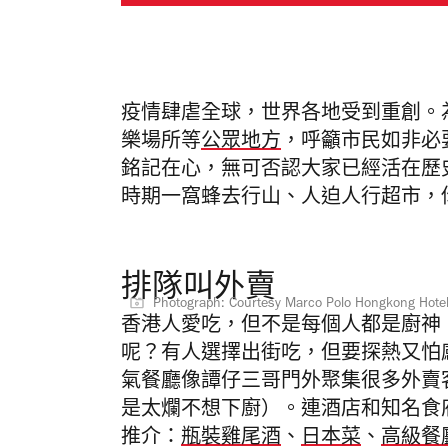
疫情肆虐全球，世界各地受到重創。
樂場所等
公眾地方
，呼籲市民如非必
銘記在心，無可否認大家已經活在歷
時期一窩蜂去行山、人迫人行超市，
排隊叫外賣
Photograph: Courtesy Marco Polo Hongkong Hote
香港人愛吃，但不是每個人都是廚神，Ho
呢？有人選擇出街吃，但要探熱又怕
氣餐廳像譚仔三哥門外聚集很多外賣
是太爛不想下廚）。連酒店和知名食
推介：
瓶裝雞尾酒
、
日本菜
、
高級餐