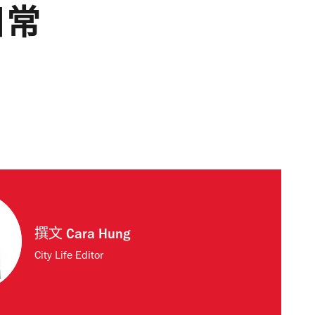
日常
撰文
Cara Hung
City Life Editor