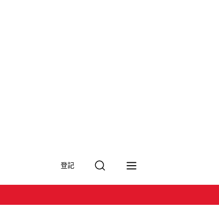
搜
登記
尋