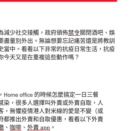
為減少社交接觸，政府頒佈
禁令
關閉酒吧、娛
要盡量別外出。無論想要忘記痛苦還是將教訓
史當中。看看以下非常的抗疫日常生活，抗疫
你今天又是在重複這些動作嗎？
l
me office 的時候怎麼搞定一日三餐
感染，很多人選擇叫外賣或外賣自取，人
客，無懼疫情港人對米線的愛是不變（或
府都推出外賣和自取優惠，看看以下外賣
廳
、
咖啡
、
外賣 app
。