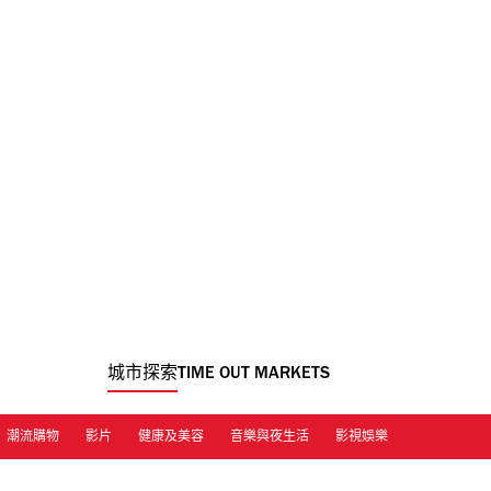
城市探索
TIME OUT MARKETS
潮流購物
影片
健康及美容
音樂與夜生活
影視娛樂