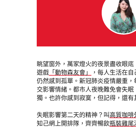
眺望窗外，萬家燈火的夜景盡收眼底，卻
遊戲
「動物森友會」
，每人生活在自
仍然感到孤單。新冠肺炎疫情嚴重，每日留在
交影響情緒。都市人夜晚難免會失眠
獨。也許你感到寂寞，但記得，還有
失眠影響第二天的精神？叫
高質咖啡
知己網上開排隊，齊齊暢飲
瓶裝雞尾