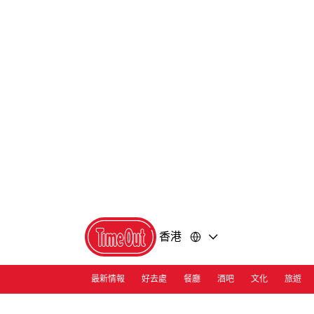
前
前
往
往
內
頁
容
尾
香港
最新情報
好去處
餐廳
酒吧
文化
旅遊