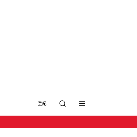
搜
登記
尋