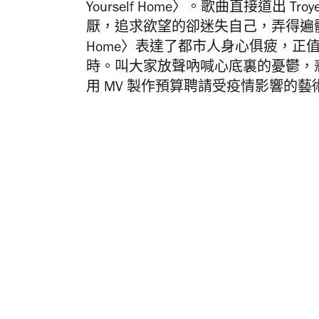
Yourself Home〉。歌曲直接道出 T
厭，追求欲望的卻迷失自己，弄得遍體鱗傷
Home〉表達了都市人身心俱疲，正
時。叫大家放聲吶喊心底裏的憂鬱，悲傷但
用 MV 製作預算聘請受疫情影響的