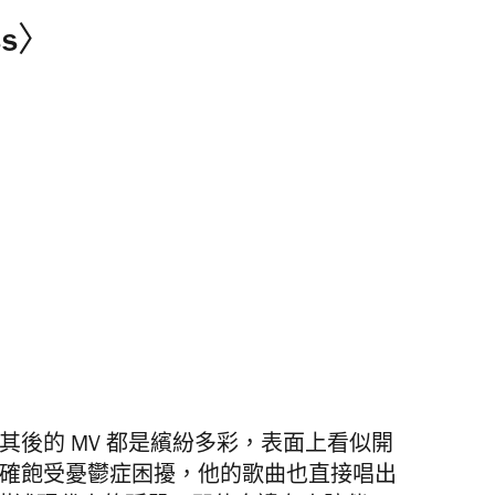
ss〉
，其後的 MV 都是繽紛多彩，表面上看似開
 的確飽受憂鬱症困擾，他的歌曲也直接唱出