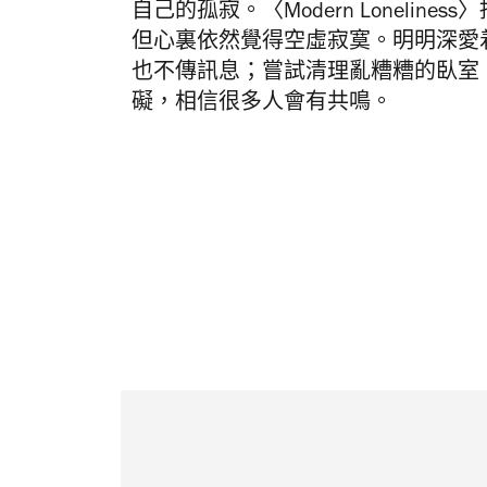
自己的孤寂。〈Modern Loneli
但心裏依然覺得空虛寂寞。明明深愛
也不傳訊息；嘗試清理亂糟糟的臥室
礙，相信很多人會有共鳴。