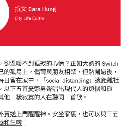
撰文
Cara Hung
City Life Editor
溫暖不到孤寂的心情？正如大熱的 Switch
己的孤島上，偶爾與朋友相聚，但熱鬧過後，
家中，「social distancing」遠距離社
，以下五首憂鬱男聲唱出現代人的煩惱和孤
其他一樣寂寞的人在聽同一首歌。
外賣
送上門醒醒神。安坐家裏，也可以與三五
酒和生啤
！