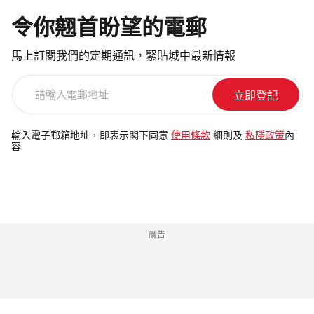
令你翹首盼望的電郵
馬上訂閱我們的定期通訊，緊貼城中最新情報
請
輸
入
電
輸入電子郵箱地址，即表示閣下同意
使用條款
細則及
私隱政策
內
容
郵
地
址
廣告