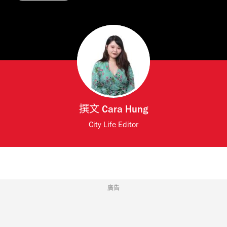
撰文
Cara Hung
City Life Editor
廣告