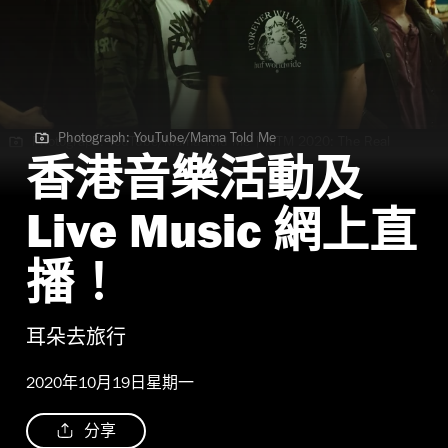
Photograph: YouTube/Mama Told Me
Photograph: YouTube/Mama Told Me | MTM 2020: The Real
Hong Kong Cyphers Sesson 1
香港音樂活動及
Live Music 網上直
播！
耳朵去旅行
2020年10月19日星期一
分享