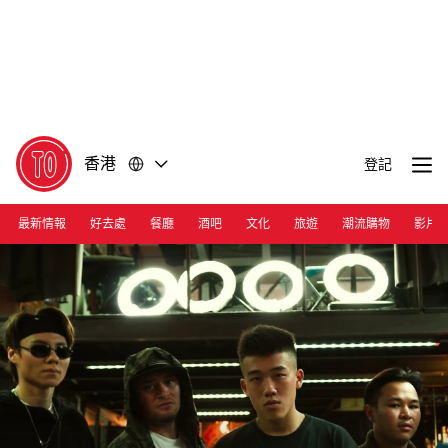
前
前
往
往
內
頁
容
尾
香港
登記
最新情報
好去處
餐廳
酒吧
文化
旅遊
潮流購物
影片