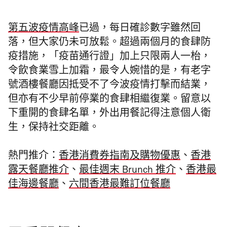
第五波疫情高峰
已過，每日
確診數字雖然回
落，
但大家仍未可放鬆。超過兩個月的食肆防
疫措施，
「疫苗通行證」加上只限兩人一枱，
令
飲食業雪上加霜，最令人婉惜的是，有老字
號酒樓餐廳因抵
受不了今
波疫情打擊而
結業，
但亦有
不少早前停業的食肆相繼復業。
留意以
下重開的食肆名單，外出用餐記得注意個人衛
生，保持社交距離。
熱門推介：
香港消費券指南及購物優惠
、
香港
露天餐廳推介
、
最佳週末 Brunch 推介
、
香港最
佳海邊餐廳
、
六間香港最難訂位餐廳