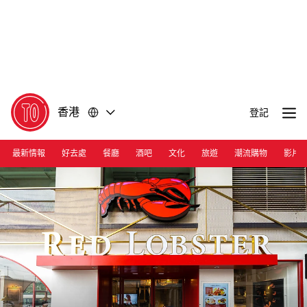
前
前
往
往
內
頁
容
尾
香港
登記
最新情報
好去處
餐廳
酒吧
文化
旅遊
潮流購物
影片