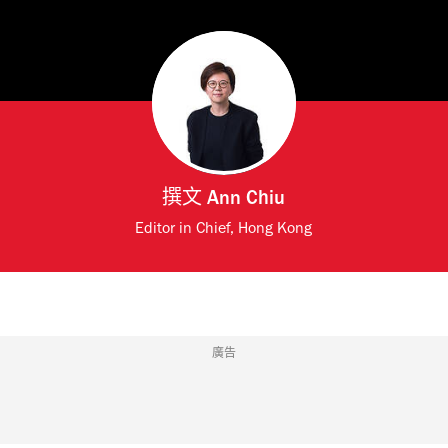
撰文
Ann Chiu
Editor in Chief, Hong Kong
廣告