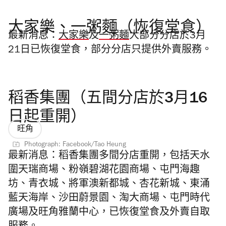
大家樂、一粥麵（恢復堂食）
最新消息：
大家樂
及
一粥麵
大部分分店於3月
21日
已恢復堂食，部分分店只提供外賣服務。
稻香集團（五間分店於3月16
日起重開）
旺角
Photograph: Facebook/Tao Heung
最新消息：稻香集團多間
分店重開，包括天水
圍天瑞商場、粉嶺碧湖花園商場、
屯門海趣
坊、
青衣城、將軍澳新都城、杏花新城、東涌
藍天海岸、沙田蔚景園、淘大商場、屯門時代
廣場及旺角雅蘭中心，已恢復堂食及外賣自取