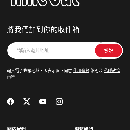
將我們加到你的收件箱
請
輸
入
電
輸入電子郵箱地址，即表示閣下同意
使用條款
細則及
私隱政策
郵
內容
地
址