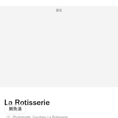
廣告
La Rotisserie
鰂魚涌
Photograph: Courtesy La Rotisserie