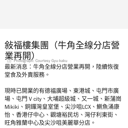
敍福樓集團（牛角全線分店營
業再開）
Photograph: Courtesy Gyu-kaku
最新消息：牛角
全線分店營業再開，陸續恢復
堂食及外賣服務。
現時已開業的有德福廣場、東港城、屯門市廣
場、屯門 V city、大埔超級城、又一城、新蒲崗
Mikiki、
銅鑼灣皇室堡、尖沙咀LCX、鰂魚涌康
怡、香港仔中心、觀塘裕民坊、灣仔利東街、
旺角雅蘭中心及尖沙咀美麗華分店。