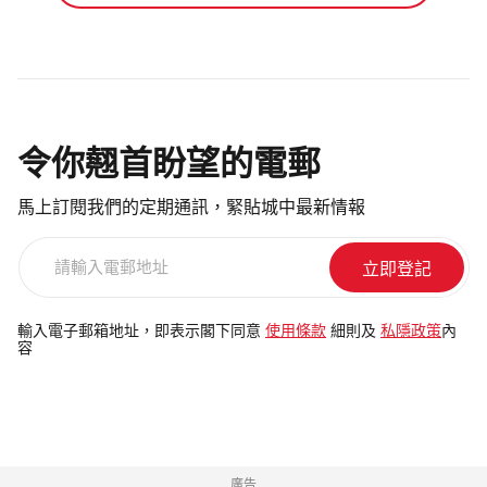
令你翹首盼望的電郵
馬上訂閱我們的定期通訊，緊貼城中最新情報
請
輸
入
電
輸入電子郵箱地址，即表示閣下同意
使用條款
細則及
私隱政策
內
容
郵
地
址
廣告