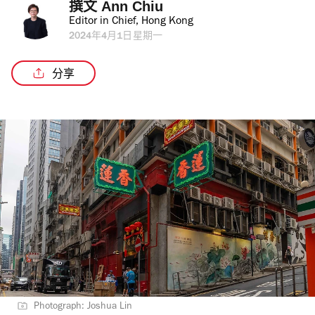
撰文 
Ann Chiu
Editor in Chief, Hong Kong
2024年4月1日星期一
分享
Photograph: Joshua Lin