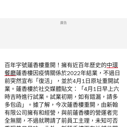
廣告
百年字號蓮香樓重開！擁有近百年歷史的
中環
餐廳
蓮香樓因疫情關係於2022年結業，不過日
前突然宣布「復活」，並於4月1日
原址重開試
業
。
蓮香樓於社交媒體貼文：「4月1日早上六
時吉時進行試業。試業初期，如有錯漏，請多
多包函」。據了解，今次蓮香樓重開，
由新翰
有限公司擁有和經營，
與前蓮香樓的營運者完
全無關，不過就
聘請了前員工主理，未知可否