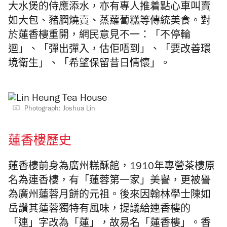
大水煲的侍應添水，亦有專人推着點心車叫賣
如大包、豬膶燒賣、蒸蘿蔔糕等傳統美食。對
於
蓮香樓重開，網民意見不一：「不停輪
迴」、「彈出彈入，估佢唔到」、「要改善環
境衛生」、「希望保留昔日情懷」。
Photograph: Joshua Lin
蓮香樓歷史
蓮香樓前身為廣州糕酥館，1910年專營茶樓原
名為連香樓，有
「蓮蓉第一家」美
譽，更被譽
為廣州蓮蓉月餅的元祖。後來
因翰林學士陳如
岳讚其蓮蓉
獨特有風味，提議給連香樓的
「連」字改為「蓮」
，故易名「蓮香樓」。香