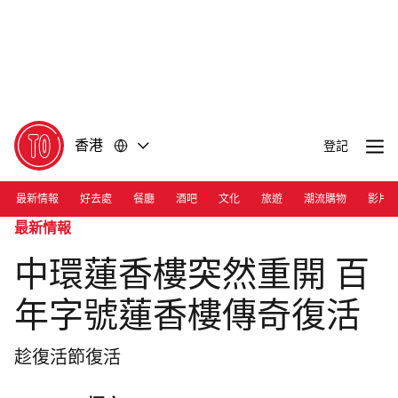
前
前
往
往
內
頁
容
尾
香港
登記
最新情報
好去處
餐廳
酒吧
文化
旅遊
潮流購物
影片
最新情報
中環蓮香樓突然重開 百
年字號蓮香樓傳奇復活
趁復活節復活