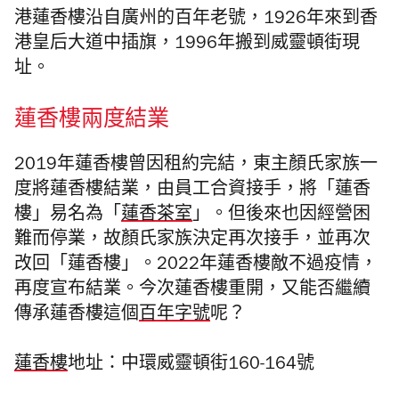
港
蓮香樓沿自廣州的百年老號，
1926
年來到香
港皇
后大道中插旗，
1996
年搬到威靈頓街現
址
。
蓮香樓兩度結業
2019年蓮香樓曾
因租約完結，東主顏氏家族一
度將蓮香樓結業，由員工合資接手，將「蓮香
樓」易名為「
蓮香茶室
」。但後來也因經營困
難而停業，故顏氏家族決定再次接手，並再次
改回「蓮香樓」。2022年蓮香樓敵不過疫情，
再度宣布結業。今次蓮香樓重開，又能否繼續
傳承蓮香樓這個
百年字號
呢？
蓮香樓
地
址：中環威靈頓街160-164號