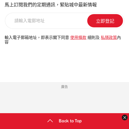
馬上訂閱我們的定期通訊，緊貼城中最新情報
請
輸
入
電
輸入電子郵箱地址，即表示閣下同意
使用條款
細則及
私隱政策
內
容
郵
地
址
廣告
Back to Top