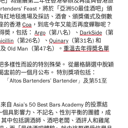
酒吧」為
連續第二年在香港舉辦及再度
與香港旅
tenders’ Feast，將於「
亞洲50最佳酒吧
」
頒
有紅地毯進場及採訪、酒會、頒獎儀式及倒數
座
的香港
Coa
，到底今年又能否再度蟬聯呢？
吧得奬，包括：
Argo
（第八名）、
DarkSide
（第
icillin
（
第26名）、
Quinary
（
第31名) 和
及 Old Man（第47名）
。
重溫去年得奬名單
吧
多樣性而設的特別殊榮。 從嚴格篩選中脫穎
揭盅前的一個月公布。 特別獎項包括：
d」、「
Altos Bartenders’ Bartender」及
第51至
 Asia’s
50
Best Bars Academy 的投票結
Academy 是一個具影響力、不記名、性別平衡的團體，
成
袖， 其中包括調酒師、酒吧老闆、酒評人和雞尾