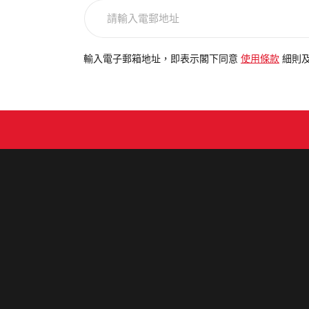
請
輸
入
電
輸入電子郵箱地址，即表示閣下同意
使用條款
細則
郵
地
址