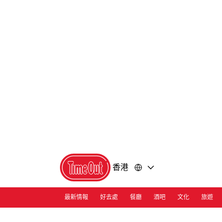
前
前
往
往
內
頁
容
尾
香港
最新情報
好去處
餐廳
酒吧
文化
旅遊