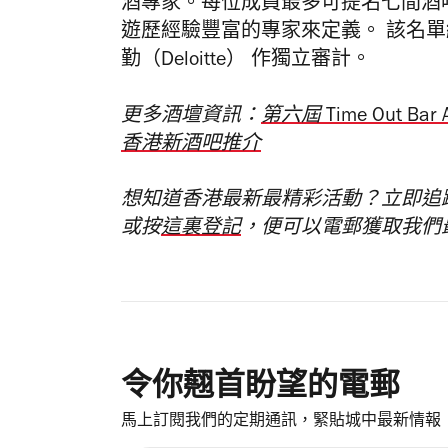
酒專家。
每位成員最多可提名七間酒
遊歷經驗豐富的專家來定義。 該名
勤（
Deloitte） 作獨立審計。
更多酒壇資訊：
第六屆
Time Out Bar
香港新酒吧推介
想知道香港最新最精彩活動？立即追
或按
這裏登記
，便可以電郵獲取我們
令你翹首盼望的電郵
馬上訂閱我們的定期通訊，緊貼城中最新情報