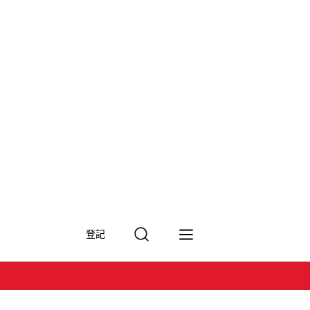
搜
登記
尋