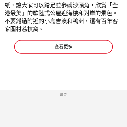
紙，讓大家可以踏足並參觀
沙頭角
，欣賞
「全
港最美」的
歐陸式公屋迎海樓和對岸的景色。
不要錯過附近的小島
吉澳
和鴨洲，還有百年客
家圍村
荔枝窩。
查看更多
廣告