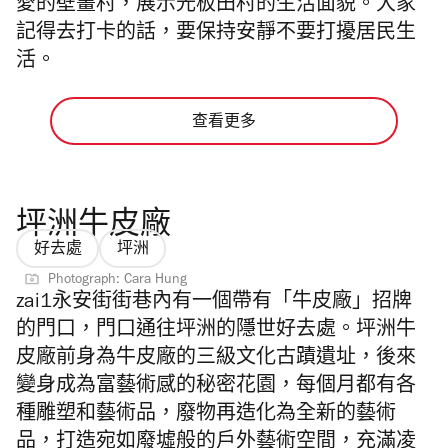
愛的壁畫村
，
展示光板田村的生活面貌。大家
記得去打卡的話，要保持安靜不要打擾居民生
活。
查看更多
坪洲牛皮廠
好去處
坪洲
Photograph: Cara Hung
zai1永安街街巷內有一個帶有「牛皮廠」招牌
的門口，門口通往坪洲的隱世好去處。坪洲牛
皮廠
前身為牛皮廠的三級文化古蹟遺址，後來
變身成為富藝術感的秘密花園，每個月都有各
種雕塑和藝術品，廢物再造化為全新的藝術
品，打造宛如廢墟般的戶外藝術空間，充滿凌