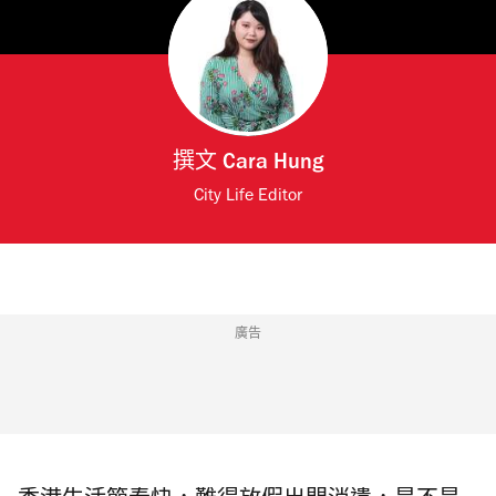
撰文
Cara Hung
City Life Editor
廣告