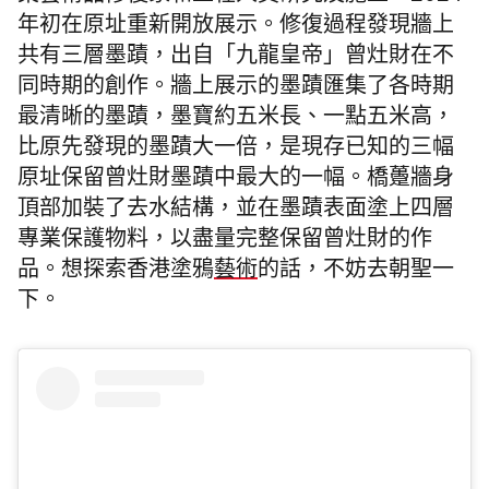
年初在原址重新開放展示。修復過程發現牆上
共有三層墨蹟，出自「九龍皇帝」曾灶財在不
同時期的創作。牆上展示的墨蹟匯集了各時期
最清晰的墨蹟，墨寶約五米長、一點五米高，
比原先發現的墨蹟大一倍，是現存已知的三幅
原址保留曾灶財墨蹟中最大的一幅。橋躉牆身
頂部加裝了去水結構，並在墨蹟表面塗上四層
專業保護物料，以盡量完整保留曾灶財的作
品。想探索香港塗鴉
藝術
的話，不妨去朝聖一
下。