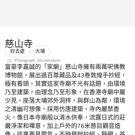
慈山寺
好去處
大埔
Photograph: Shutterstock
富豪李嘉誠的「家廟」慈山寺擁有兩萬呎佛教
博物館，展出過百尊藏品及43卷敦煌手抄經，
極有看頭。其實這家寺廟不光有話題，由環境
乃至建築，由理念乃至形象，在香港寺廟中屬
少見。座落大埔郊外洞梓，與群山為鄰，環境
之清幽可想像。採用仿唐建築，寺內嚴禁香
火，像日本寺廟般以清水供奉，流露日式的莊
嚴淨潔和禪意，加上戶外的76米慈目觀音造