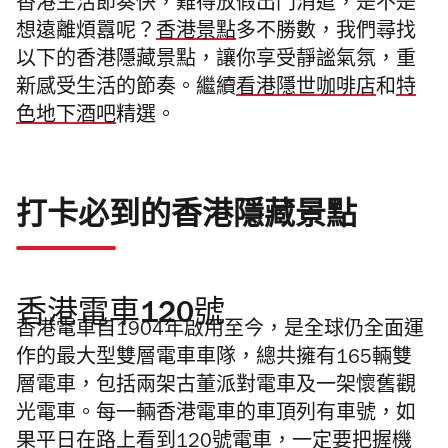
香港生活節奏快，難得放假出門消遣，是不是
想遠離煩囂呢？
香港景點
多不勝數，我們尋找
以下的香港隱藏景點，讓你享受靜謐氣氛，重
新感受生活的節奏。繼續
看港隱世咖啡店
和
特
色地下酒吧
精選。
打卡必到的香港隱藏景點
香港電車120號
香港電車自1904年啟用至今，是全球仍全面運
作的最大型雙層電車車隊，總共擁有165輛雙
層電車，包括兩架古董派對電車及一架懷舊觀
光電車。每一輛香港電車的車頂列有車號，如
果平日在路上看到120號電車，一定要把握機