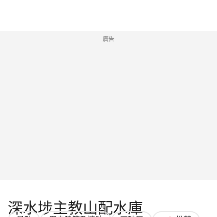
廣告
深水埗主教山配水庫