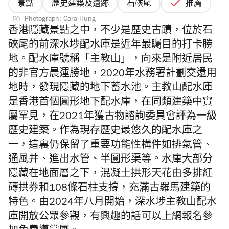
景點
歷史建築及遺跡
石硤尾
推薦
Photograph: Cara Hung
香港隱藏景點之中，不少是歷史古蹟，位於石
硤尾的前深水埗配水庫是近年最矚目的打卡勝
地。配水庫號稱「主教山」，向來是附近居民
的非官方晨運勝地，2020年水務署計劃交還用
地時，發現隱藏的地下蓄水池。
主教山配水庫
是香港首個圓形地下配水庫，在同類建築中實
屬罕見，在2021年獲古物諮詢委員會評為一級
歷史建築。作為現存歷史最悠久的配水庫之
一，這裏仍保留了重要功能性構件如排氣管、
通風井、進出水管、半圓形渠等。水庫大部分
隱藏在地面層之下，混凝土拱形天花由多排紅
磚拱券和108條石柱支撐，充滿古羅馬建築的
特色。由2024年八月開始，深水埗主教山配水
庫開放公眾參觀，有興趣的話可以上網報名參