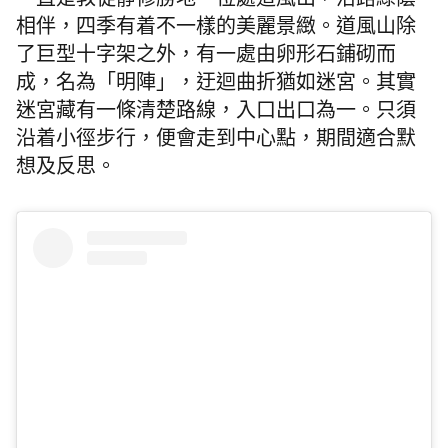
一直是教徒靜修勝地。位處道風山，沿路綠蔭
相伴，四季有着不一樣的美麗景緻。道風山除
了巨型十字架之外，有一處由卵形石鋪砌而
成，名為「明陣」，迂迴曲折猶如迷宮。其實
迷宮藏有一條清楚路線，入口出口為一。只須
沿着小徑步行，便會走到中心點，期間適合默
想及反思。