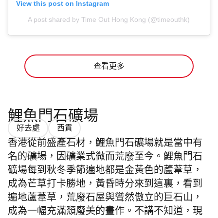
View this post on Instagram
A post shared by Time Out Hong Kong (@timeouthk)
查看更多
鯉魚門石礦場
好去處
西貢
香港從前盛產石材，鯉魚門石礦場就是當中有
名的礦場，因礦業式微而荒廢至今。
鯉魚門石
礦場每到秋冬季節遍地都是金黃色的蘆葦草，
成為芒草打卡勝地，黃昏時分來到這裏，看到
遍地
蘆葦草，荒廢
石屋與聳然傲立的
巨石山，
成為一幅充滿頹廢美的畫作。不講不知道，現