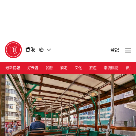
前
前
往
往
內
頁
容
尾
香港
登記
最新情報
好去處
餐廳
酒吧
文化
旅遊
潮流購物
影片