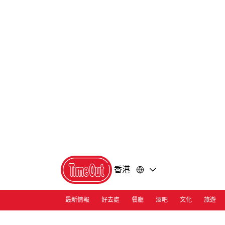
前
前
往
往
內
頁
容
尾
香港
最新情報
好去處
餐廳
酒吧
文化
旅遊