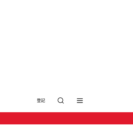
搜
登記
尋