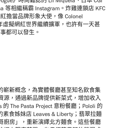
》時尚雜誌的 Lil Miquela、日本 CGI
mma 等相繼稱霸 Instagram。炸雞連鎖店 KFC
紅擔當品牌形象大使，像 Colonel
信2020年虛擬網紅世界繼續擴軍，也許有一天甚
麼事都可以發生。
的嶄新概念，為實體餐廳甚至知名飲食集
資源，通過新品牌提供新菜式，增加收入
The Pasta Project 意粉餐廳；Pololi 的
 的素食姊妹店 Leaves & Liberty；翡翠拉麵
哥廚房」，重新演繹北方麵食。這些餐廳