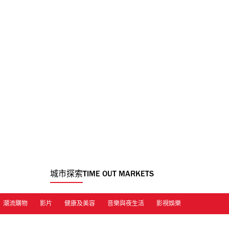
城市探索
TIME OUT MARKETS
潮流購物
影片
健康及美容
音樂與夜生活
影視娛樂