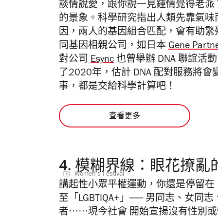
談情說愛，跟你說一見鍾情覺得老派？
的景象。科學研究指出人類先靠氣味
因，兩人的基因組合匹配，會有助繁
同基因相親公司，如日本
Gene Partn
對公司
Esync
也曾舉辦 DNA 聯誼
了2020年，估計 DNA 配對服務
事，都是交給科學計算吧！
查看更多
4.
模糊界線：眼花撩亂
Women's Festival
講起性小眾平權運動，你還是停留在 
至「LGBTIQA+」── 男同志、女同
者⋯⋯現今社會 開始宣揚沒有性別