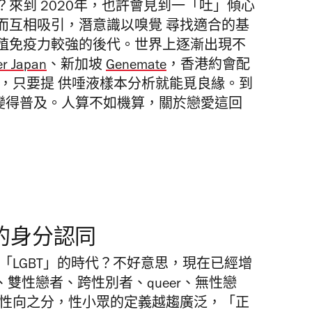
來到 2020年，也許會見到一「吐」傾心
而互相吸引，潛意識以嗅覺 尋找適合的基
殖免疫力較強的後代。世界上逐漸出現不
er Japan
、新加坡
Genemate
，香港約會配
活動，只要提 供唾液樣本分析就能覓良緣。到
將會變得普及。人算不如機算，關於戀愛這回
的身分認同
「LGBT」的時代？不好意思，現在已經增
志、雙性戀者、跨性別者、queer、無性戀
或性向之分，性小眾的定義越趨廣泛，「正