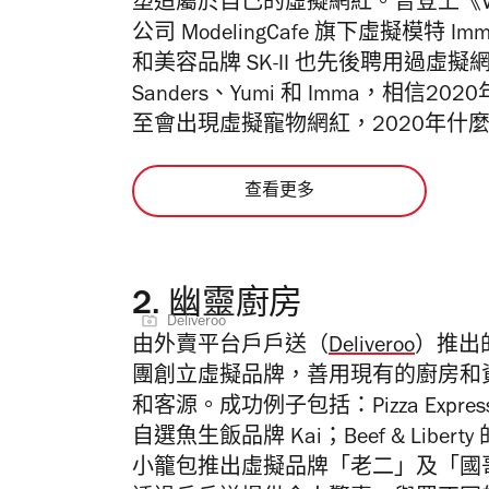
塑造屬於自己的虛擬網紅。曾登上《Vogue
公司 ModelingCafe 旗下虛擬模特 I
和美容品牌 SK-II 也先後聘用過虛擬網
Sanders、Yumi 和 Imma，相
至會出現虛擬寵物網紅，2020年什
查看更多
2.
幽靈廚房
Deliveroo
由外賣平台戶戶送（
Deliveroo
）推出
團創立虛擬品牌，善用現有的廚房和
和客源。成功例子包括：Pizza Express 的 
自選魚生飯品牌 Kai；Beef & Liberty
小籠包推出虛擬品牌「老二」及「國