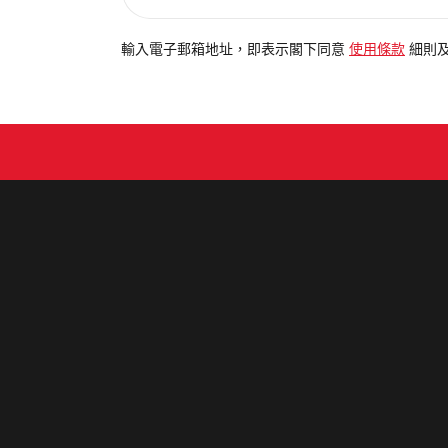
入
電
輸入電子郵箱地址，即表示閣下同意
使用條款
細則
郵
地
址