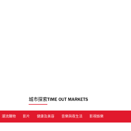
城市探索
TIME OUT MARKETS
潮流購物
影片
健康及美容
音樂與夜生活
影視娛樂