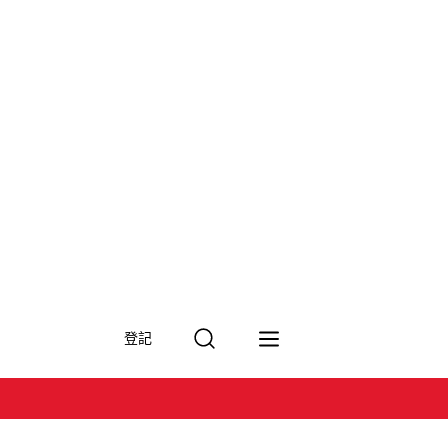
搜
登記
尋