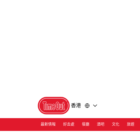
前
前
往
往
內
頁
容
尾
香港
最新情報
好去處
餐廳
酒吧
文化
旅遊