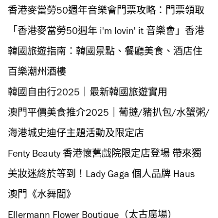
香港麥當勞50週年音樂會門票攻略：門票領取
方法、時間、演唱會日期
「香港麥當勞50週年 i'm lovin' it 音樂會」香港
麥當勞50週年音樂會
韓國旅遊指南：韓國景點、餐廳美食、酒店住
宿推介
百樂潮州酒樓
韓國自由行2025｜最新韓國旅遊實用
App/Naver/Papago/Kakao Talk
澳門平價美食推介2025｜葡撻/豬扒包/水蟹粥/
手打咖啡/蝦子麵
海港城史迪仔主題活動及限定店
Fenty Beauty 香港懷舊戲院限定店登場 帶來獨
家限定港式雞蛋仔美妝蛋、懷舊磅重機、舊式
美妝迷終於等到！Lady Gaga 個人品牌 Haus
士多打卡位
Labs 進駐香港 Sephora 五大人氣產品必入手
澳門《水舞間》
Ellermann Flower Boutique（太古廣場）