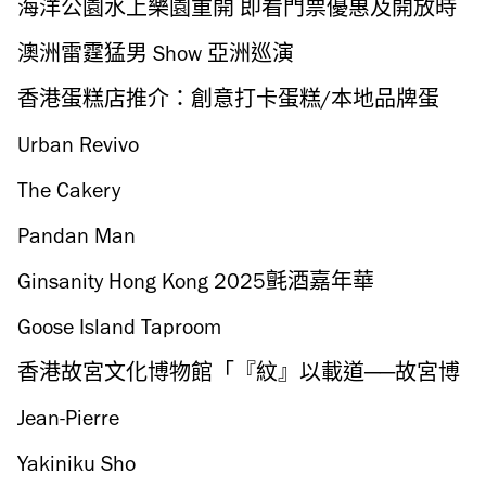
青 Cafe/懷舊旋轉樓梯
海洋公園水上樂園重開 即看門票優惠及開放時
間
澳洲雷霆猛男 Show 亞洲巡演
香港蛋糕店推介：創意打卡蛋糕/本地品牌蛋
糕/人氣網店
Urban Revivo
The Cakery
Pandan Man
Ginsanity Hong Kong 2025氈酒嘉年華
Goose Island Taproom
香港故宮文化博物館「『紋』以載道──故宮博
物院沉浸式數字體驗展」
Jean-Pierre
Yakiniku Sho