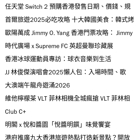
Anya Life 限定店
開幕 24小時通宵營業
任天堂 Switch 2 預購香港發售日期、價錢、規
格、遊戲
首爾旅遊2025必吃攻略 十大韓國美食：韓式烤
牛肉、牛骨湯、烤鰻魚、紫蘇蔘雞湯
歐陽萬成 Jimmy O. Yang 香港門票攻略： Jimmy
O. Yang 加場公開發售日期、電郵登記、票價、
時代廣場 x Supreme FC 英超曼聯珍藏展
購票連結一覽
「Matchlegacy: Shirts That Defined the Game」
香港冰球運動員專訪：球衣音樂到生活
JJ 林俊傑演唱會2025懶人包：入場時間、歌
單、周邊、啟德主場館交通
大澳端午龍舟遊涌2026
維他檸檬茶 VLT 菲林相機全城瘋搶 VLT 菲林相
機購買地點及換領方法
Club C+
明閣 x 悅和醬園「悅醬明饌」味覺饗宴
港府推廣九大香港旅遊熱點打造新景點？開放