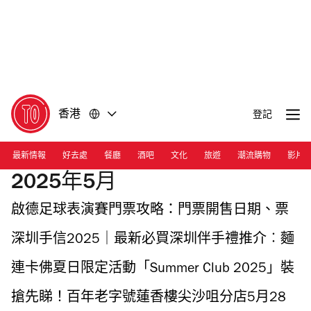
前
前
往
往
內
頁
容
尾
香港
登記
最新情報
好去處
餐廳
酒吧
文化
旅遊
潮流購物
影片
2025年5月
啟德足球表演賽門票攻略：門票開售日期、票
價、利物浦阿仙奴熱刺 AC 米蘭香港比賽陣容、
深圳手信2025｜最新必買深圳伴手禮推介︰麵
購票連結、座位表、訓練日期
包界天花板／瑞士勞斯萊斯／爆餡芋泥蛋糕／
連卡佛夏日限定活動「Summer Club 2025」裝
愛瑪仕級朱古力
飾專屬 Stanley 水杯、電動水槍挑戰贏獎品、
搶先睇！百年老字號蓮香樓尖沙咀分店5月28