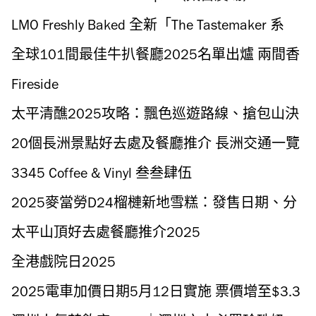
LMO Freshly Baked 全新「The Tastemaker 系
列」
全球101間最佳牛扒餐廳2025名單出爐 兩間香
港餐廳上榜
Fireside
太平清醮2025攻略：飄色巡遊路線、搶包山決
賽時間、太平清醮意義起源、交通船期
20個長洲景點好去處及餐廳推介 長洲交通一覽
3345 Coffee & Vinyl 叁叁肆伍
2025麥當勞D24榴槤新地雪糕：發售日期、分
店、追加D24榴槤蓉價錢
太平山頂好去處餐廳推介2025
全港戲院日2025
2025電車加價日期5月12日實施 票價增至$3.3