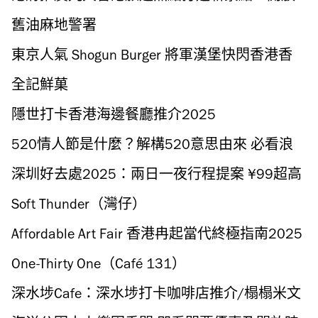
舊油麻地警署、維園市集、九龍城深度遊、添
舊油麻地警署
馬公園紫花風鈴木園
東京人氣 Shogun Burger 將軍漢堡快閃香港香
港麗晶酒店大堂酒廊
全記鮮菓
隱世打卡香港海邊餐廳推介2025
520情人節是什麼？解構520意思由來 必看浪
漫情人節禮物推介
深圳好去處2025：兩日一夜行程提案 ¥99超高
CP 值美甲/龍華區咖啡一條街/私人影院按摩包
Soft Thunder（灣仔）
自助餐/文青朝聖深圳美術館
Affordable Art Fair 香港冉起當代終極指南2025
One-Thirty One（Café 131）
深水埗Cafe：深水埗打卡咖啡店推介/榻榻米文