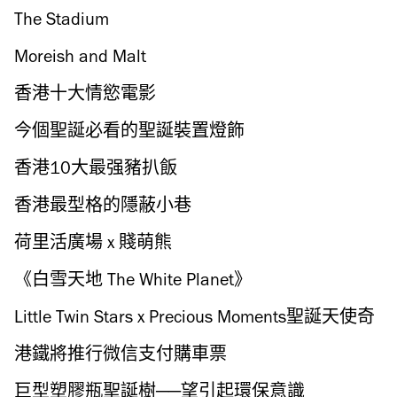
The Stadium
Moreish and Malt
香港十大情慾電影
今個聖誕必看的聖誕裝置燈飾
香港10大最强豬扒飯
香港最型格的隱蔽小巷
荷里活廣場 x 賤萌熊
《白雪天地 The White Planet》
Little Twin Stars x Precious Moments聖誕天使奇
緣
港鐵將推行微信支付購車票
巨型塑膠瓶聖誕樹──望引起環保意識