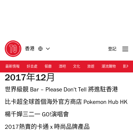
前
前
往
往
內
頁
容
尾
香港
登記
最新情報
好去處
餐廳
酒吧
文化
旅遊
潮流購物
影片
2017年12月
世界級靚 Bar – Please Don't Tell 將進駐香港
比卡超全球首個海外官方商店 Pokemon Hub HK
楊千嬅三二一 GO!演唱會
2017熱賣的卡通 x 時尚品牌產品