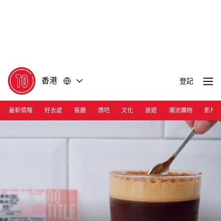
前
前
往
往
內
頁
容
尾
香港
登記
最新情報
好去處
餐廳
酒吧
文化
旅遊
潮流購物
影片