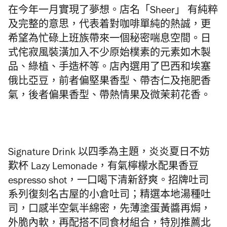
在今年一月實現了夢想。店名「Sheer」 有純粹
及完整的意思，代表着對咖啡單純的熱誠，更
希望為忙碌上班族帶來一個秘密喘息空間。日
式侘寂風裝潢加入不少原始樸素的元素如木製
品、綠植、手造杯等。店內選用了巴西和埃塞
俄比亞豆，前者偏堅果香型、帶杏仁及拖肥香
氣，後者偏果香型、帶熱情果及微茉莉花香。
Signature Drink 以四季為主題，炎炎夏日不妨
歎杯 Lazy Lemonade，有氣檸檬水配果香豆
espresso shot，一口喝下清新舒爽。招牌吐司
系列復刻名古屋的小倉吐司；精選本地湯種吐
司，口感半空氣半綿密，先薄塗蛋黃醬再焗，
外脆內軟，再配搭不同食材組合，特別推薦北