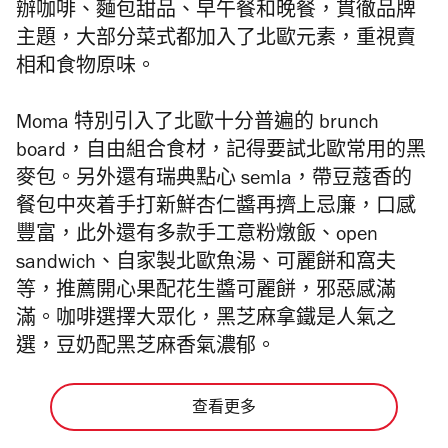
辦咖啡、麵包甜品、早午餐和晚餐，貫徹品牌
主題，大部分菜式都加入了北歐元素，重視賣
相和食物原味。
Moma 特別引入了北歐十分普遍的 brunch
board，自由組合食材，記得要試北歐常用的黑
麥包。另外還有瑞典點心 semla，帶豆蔻香的
餐包中夾着手打新鮮杏仁醬再擠上忌廉，口感
豐富，此外還有多款手工意粉燉飯、open
sandwich、自家製北歐魚湯、可麗餅和窩夫
等，推薦開心果配花生醬可麗餅，邪惡感滿
滿。咖啡選擇大眾化，黑芝麻拿鐵是人氣之
選，豆奶配黑芝麻香氣濃郁。
查看更多