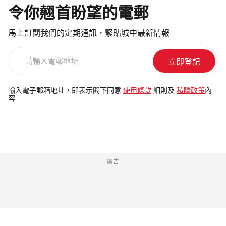
令你翹首盼望的電郵
馬上訂閱我們的定期通訊，緊貼城中最新情報
請
輸
入
電
輸入電子郵箱地址，即表示閣下同意
使用條款
細則及
私隱政策
內
容
郵
地
址
廣告