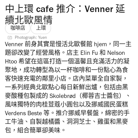
中上環 cafe 推介：Venner 延
續北歐風情
咖啡店
上環
Photograph: Yuen
Venner 前身其實是慢活北歐餐館 hjem，同一主
題卻改變了經營風格。店主 Elin Fu 和 Nelson
Htoo 希望在這區打造一個溫馨且充滿活力的凝
聚地，成功轉型為以一杯咖啡和一份點心為食
客快速充電的鄰里小店。店內菜單全自家製，
一系列經典北歐點心每日新鮮出爐，包括由黑
麥酸種包製成的 Skolebrød（椰蓉吉士醬包）、
風味獨特的肉桂荳蔻小圓包以及挪威國民蛋糕
Verdens Beste 等。推介挪威早餐盤，綿密的手
工牛油、自製越橘醬、洞洞芝士、雞蛋和黑麥
包，組合簡單卻美味。