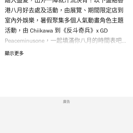
踏入盛夏，出外一陣就汗流浹背！以下盤點香
度！廣東沿岸今明兩日風勢微弱，天色大致良
港八月好去處及活動，由展覽、期間限定店到
好，天氣持續酷熱，大家要記得留意「秋老
室內外娛樂，暑假聚集多個人氣動畫角色主題
虎」，立秋後氣溫短暫回升的炎熱天氣。 二十
活動，由 Chiikawa 到《反斗奇兵》x GD
四節氣立秋習俗是什麼？立秋吃什麼最好？ 按
Peaceminusone，一起填滿你八月的時間表吧。
照歷史傳統，每逢立秋民間有「咬秋」（又稱
今年八月是七夕情人節，不妨看看七夕情人節
「啃秋」）的習俗，在立秋當日吃西瓜或香瓜
由來。
等瓜果，消暑防燥，迎接秋意。從中醫角度，
立秋節氣秋風起，燥邪為盛，容易傷人肺陰，
出現皮膚乾澀、鼻子燥熱等症狀，衛生署中醫
藥規管辦公室的二十四節氣指南建議大家可以
廣告
吃滋陰除燥及養護心肺的食物如茯苓、銀耳、
梨和蓮藕等；此外立秋天氣仍較為濕熱，因此
戶外運動以出微汗為宜，不妨選擇散步、慢跑