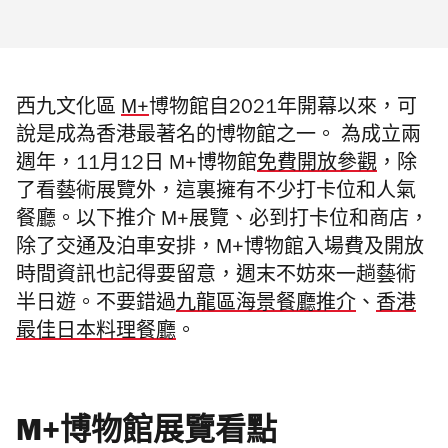
西九文化區
M+
博物館自2021年開幕以來，可
說是成為香港最著名的博物館之一。 為成立兩
週年，11月12日 M+博物館
免費開放參觀
，除
了看藝術展覽外，這裏擁有不少打卡位和人氣
餐廳。以下推介 M+展覽、必到打卡位和商店，
除了
交通
及
泊車
安排，
M+博物館
入場費
及
開放
時間
資訊也記得要留意，週末不妨來一趟藝術
半日遊。
不要錯過
九龍區海景餐廳推介
、
香港
最佳日本料理餐廳
。
M+博物館展覽看點