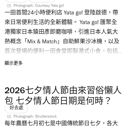
全港首賣香港限定款式及約70款
Photograph: Courtesy Yata go!
一田首間24小時便利店 Yata go! 登陸啟德，帶
Peaceminusone x《反斗奇兵》收藏品、潮流服
來日常便利生活的全新體驗。 Yata go! 匯聚全
飾及生活用品，包括限定模型公仔、小雛菊珠
港獨家日本猿田彥即磨咖啡、引進日本人氣大
寶胸針、鑰匙圈、絲巾、棒球帽、貼紙、限定
熱概念「Mix & Match」自助鮮果沙冰機，以及
手機殼等。入場必須購票，並預先網上登記，
首次登場的便利一田食堂即製港式小食，包括
在指定時間前往店內點選心頭好。
香料案內所辣油珍寶燒賣、李輝記沙嗲醬撈
Peaceminusone x《反斗奇兵》香港藝術展有什
麵、港式奶茶等，以及各類生活用品，將日本
麼亮點？ 8月14至31日期間，海港城美術館舉
便利店的探索樂趣與一田一貫的品質選品結
行「The First Fan Photo Zone」藝術展覽，全港
2026七夕情人節由來習俗懶人
合。 Yata go! 嚴選多款日本便利店熱門商品，
獨家展出一系列主題作品，超過20幅以《反斗
主打日本直送日本零食、急凍美食與特色選
包 七夕情人節日期是何時？
奇兵》角色及 Peaceminusone 小雛菊主題貼紙
好去處
物；更有逾百款日本各地飲品，如精釀啤酒包
鏡面掛畫及海報作品，風格涵蓋角色插畫、文
Photograph: Shutterstock
羅三大巨頭——從麒麟、朝日、三得利，到深受
字藝術及黑白美學設計。美術館中央更設有時
每年農曆七月初七是中國傳統節日七夕，各大