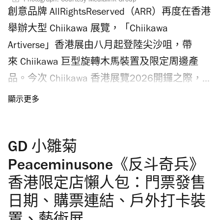
Photograph: Courtesy Medialink Group
創意品牌 AllRightsReserved（ARR）再度在香港
舉辦大型 Chiikawa 展覽，「Chiikawa
Artiverse」香港展由八月起登陸尖沙咀，帶
來 Chiikawa 巨型旋轉木馬裝置及限定周邊產
品。今次 Chiikawa 香港展覽2026開鑼之際，
香港各處舉行多個活動響應，包括天星小輪
Chiikawa 渡輪、麥當勞 Chiikawa 御守、
Chiikawa 輕鐵列車、首部 Chiikawa 大電影期間
GD 小雛菊
限定店等等，即看香港 Chiikawa 展覽2026和
活動時間表，今夏把握機會去打卡！
Peaceminusone《反斗奇兵》
香港限定店懶人包：門票發售
日期、購票連結、戶外打卡裝