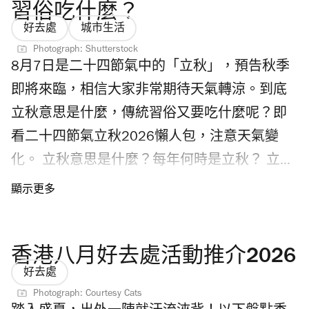
習俗吃什麼？
好去處
城市生活
Photograph: Shutterstock
8月7日是二十四節氣中的「立秋」，預告秋季
即將來臨，相信大家非常期待天氣轉涼。到底
立秋意思是什麼，傳統習俗又要吃什麼呢？即
看二十四節氣立秋2026懶人包，注意天氣變
化。 立秋意思是什麼？每年何時是立秋？ 立秋
是二十四節氣中第13個節氣，為每年8月7日或
8日。「立」有開始的意思，「立秋」預示夏日
將結束，迎接秋天來臨。 香港立秋天氣會轉
香港八月好去處活動推介2026
涼？ 根據香港天文台，香港立秋天氣依然炎
好去處
熱，在過去30年立秋當中，有27日氣溫超過30
Photograph: Courtesy Cats
度，過去10立秋，有八日最高氣溫更高達33