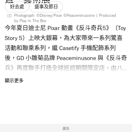
置、藝術展
好去處
盛事及節日
Photograph: ©DIsney/Pixar ©Peaceminusone | Produced
by Play In The Box
今年夏日迪士尼 Pixar 動畫《反斗奇兵5》（Toy
Story 5）上映大銀幕，為大家帶來一系列驚喜
活動和聯乘系列，繼 Casetify 手機配飾系列
後，GD 小雛菊品牌 Peaceminusone 與《反斗奇
兵》再度聯手打造全球巡迴期間限定店，由八
月起登陸香港站！今次限定店匯聚戶外大型打
卡裝置、藝術展及快閃店，想入場朝聖的粉絲
記得留意 Peaceminusone x《反斗奇兵》香港限
定店入場攻略，包括門票發售日期、購票連
結、快閃店周邊產品、戶外打卡裝置、藝術展
開放時間等。 Peaceminusone x《反斗奇兵》香
廣告