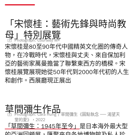
「宋懷桂：藝術先鋒與時尚教
母」特別展覽
Photograph: Courtesy M+
宋懷桂是80至90年代中國精英文化圈的傳奇人
物，在冷戰時代，宋懷桂與丈夫、來自保加利
亞的藝術家萬曼擔當了聯繫東西方的橋樑。宋
懷桂展覽展現她從50年代到2000年代初的人生
和創作。西展廳現正展出
草間彌生作品
Photograph: Cara Hung | 草間彌生《圓點執念 ── 渴望天
堂的愛》，2022
「草間彌生：1945年至今」
是日本海外最大型