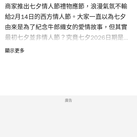
酒友喜愛的白啤、黑啤、極致麥酒，乃至坊間
空穿梭升降機打卡位及近2米高胡迪雕塑，特設
商家推出七夕情人節禮物應節，浪漫氣氛不輸
少見的日本農園果酒、輕井澤生啤，以及期間
「The First Fan Dream Wall」，預先上網登記的
給2月14日的西方情人節。大家一直以為七夕
限定款式應有盡有；不少得還有話題零食及人
粉絲可以向《反斗奇兵》角色及
由來是為了紀念牛郎織女的愛情故事，但其實
氣杯麵，其中日本茶類款式更超過70種。除了
Peaceminusone 留訊息，還有體驗互動填色遊
最初七夕並非情人節？究竟七夕2026日期是何
食品及飲品，Yata go! 也獨家發售日本超人氣
戲，發揮創意。 Peaceminusone x《反斗奇兵》
時？即看七夕2026懶人包，由七夕情人節由來
Watts 透明折疊傘，同時提供收健食品、個人護
香港門票何時發售？票價多少？（附購票連
及習俗、七夕活動到七夕禮物，為你一一介
理用品、口罩及多款日常生活用品，讓大家在
結） Peaceminusone x《反斗奇兵》香港限定店
紹。
同一店內找到兼具品質、驚喜與便利的選擇，
及藝術展門票票價$70，在 KKday 獨家發售，8
在香港也能感受日本便利店的貼心方便。
月5日早上10時起開放預售 Peaceminusone
Photograph: Courtesy Yata go!一田首間24小時
x《反斗奇兵》香港門票。套票包括期間限定快
廣告
便利店 Yata go! 便利一田地址：啟德天璽・天
閃店及「The First Fan Photo Zone」藝術展覽入
Mall G06 號舖電話：3468 5883
場資格，連同限量版 A3 藝術海報一張。每日共
有22個場次，每場25分鐘、名額30人。