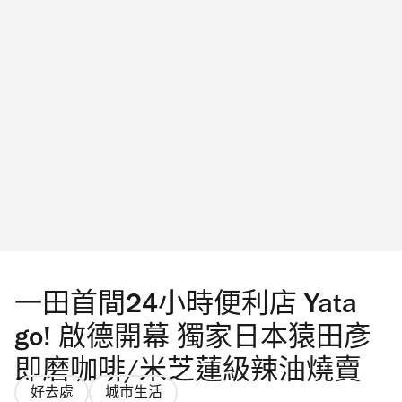
港限定店日期及地點是？ 由8月14日至9月6
日，「《反斗奇兵》| Peaceminusone: The First
Fan」企劃來到全球巡迴第四站，將會登陸尖沙
咀海港城不同地點，包括海運大廈露天廣場、
海運大廈入口大堂及海港城美術館。
Photograph: ©DIsney/Pixar ©Peaceminusone |
Produced by Play In The Box｜「The First Fan」
首爾站快閃店｜圖片只供參考 Peaceminusone
x《反斗奇兵》香港限定店有什麼必買周邊產
品？ 尖沙咀 Peaceminusone x《反斗奇兵》香
一田首間24小時便利店 Yata
港限定店將首爾站快閃店的藝術空間概念重現
go! 啟德開幕 獨家日本猿田彥
在海運大廈入口大堂（近 OT202號
即磨咖啡/米芝蓮級辣油燒賣
Facesss），結合打卡位及限量產品。現場發售
好去處
城市生活