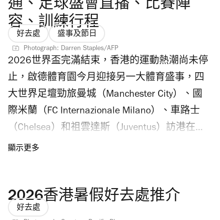
型「賽蓮」雕塑及電影版角色，融合聲光感應
通、足球盛會直播、比賽陣
Coffee Roaster 香港精品咖啡品牌 Urban Coffee
技術展示。展覽同時加入多項互動元素，包括
容、訓練行程
Roaster ，堅持可追溯性與可持續發展，與全球
隨特典套裝附送的「鉛筆造型互動小道具」，
好去處
盛事及節日
咖啡農直接貿易，並在本地新鮮烘焙，提供最
讓觀眾在不同展區參與互動。 Photograph:
Photograph: Darren Staples/AFP
頂級的咖啡體驗。 「Time Out 推介2026」讀
2026世界盃完滿結束，香港的運動熱潮尚未停
CHChiikawa Artiverse 因安全理由 Chiikawa 旋
者之選：購物店 Slowood 座落在堅尼地城，環
止，啟德體育園今月迎接另一大體育盛事，四
轉木馬改為靜態拍攝區？ 主辦單位宣佈
抱概念店 Slowood 設計型格簡約，宛如北歐小
大世界足壇勁旅曼城（Manchester City）、國
Chiikawa 旋轉木馬因安全理由，在展期內將不
店。店內貨品緊扣綠色理念，例如竹纖維製的
際米蘭（FC Internazionale Milano）、車路士
會轉動。7月31日例行檢查中，團隊發現裝置
衛生巾、天然手工肥皂等，鼓勵大家裸買，自
（Chelsea）和祖雲達斯（Juventus）訪港在啟
運轉時出現異常雜聲，由專業人員即時檢查，
備容器購物。 2026年「Time Out 推介」獲選商
德主場館進行季前賽，由全球賽事製作及推廣
確認結構整體安全，但團隊堅持以最高規格安
戶將會獲發特別設計的標貼，大家認住貼在店
商 TEG Sport 主辦，「香港足球盛會2026」
全標準為原則，審慎評估後確認裝置要進行進
舖內外的 Time Out Recommends 貼紙，就找到
（Hong Kong Football Festival 2026）開戰！已
一步的修繕，決定停用旋轉功能，僅開放作為
2026香港暑假好去處推介
本地食買玩的好地方！
撲飛的球迷記得留意啟德香港足球盛會入場安
靜態拍照及打卡區域。主辦單位將提供特別退
好去處
排，包括入場安排、安檢違禁品、交通、足球
款安排，可選擇全額退款或是部份退款繼續與