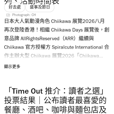
列、活動時間表
好去處
盛事及節日
Photograph: CH
日本大人氣動漫角色 Chiikawa 展覽2026八月
再次登陸香港！相繼 Chiikawa Days 展覽後，創
意品牌 AllRightsReserved（ARR）繼續與
Chiikawa 官方授權方 Spiralcute International 合
作主辦大型 Chiikawa 展覽2026「Chiikawa
Artiverse」，八月至九月在尖沙咀 K11 Musea
帶來 Chiikawa 巨型旋轉木馬裝置及全球首發限
定產品。即看香港 Chiikawa 展覽2026懶人
「Time Out 推介：讀者之選」
包，包括 Chiikawa 旋轉木馬、巨型毛公仔房、
Disco 睡衣派對等亮點；別錯過門票購票連結、
投票結果｜公布讀者最喜愛的
地點和 Chiikawa 迴旋木馬系列周邊產品，以及
餐廳、酒吧、咖啡與麵包店及