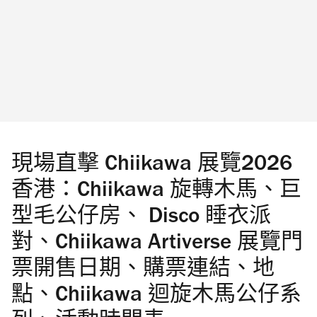
Photograph: ©DIsney/Pixar ©Peaceminusone |
Produced by Play In The Box｜「The First Fan」
首爾站快閃店｜圖片只供參考 海港城
Peaceminusone x《反斗奇兵》香港站戶外打卡
位是什麼？ 「The First Fan」企劃以「第一個支
持夢想的人」為概念，陪伴 G-Dragon 成長的玩
具正是他童年夢想最初的支持者。今次聯乘透
現場直擊 Chiikawa 展覽2026
過 Peaceminusone...
香港：Chiikawa 旋轉木馬、巨
型毛公仔房、 Disco 睡衣派
對、Chiikawa Artiverse 展覽門
票開售日期、購票連結、地
點、Chiikawa 迴旋木馬公仔系