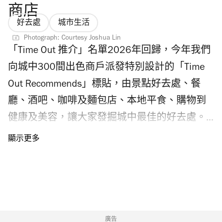
Chiikawa 幻彩應援扇派發整理券登記安排，粉
商店
絲千萬不要錯過。 Photograph:
好去處
城市生活
©Nagano/AllRightsReserved圖片只供參考 香港
Photograph: Courtesy Joshua Lin
「Time Out 推介」名單2026年回歸，今年我們
Chiikawa 展覽2026舉行日期及地點是？
向城中300間出色商戶派發特別設計的「Time
Chiikawa 香港展覽2026將於2026年8月1日至9
Out Recommends」標貼，由景點好去處、餐
月6日舉行，屆時在尖沙咀 K11 Musea 及海濱
廳、酒吧、咖啡及麵包店、本地平食、購物到
舉行。 Photograph: CHChiikawa Artiverse 八月
健康及美容，讓大家發掘城中最佳的好去處。
開幕的香港 Chiikawa 展覽展區有什麼亮點？
我們早前舉行了「讀者之選」投票活動，邀請
「 Chiikawa Artiverse」Chiikawa 展覽2026將
各位 Time Out 讀者選出最喜愛的餐廳、酒吧、
Chiikawa 無限延展的世界觀化為壯闊的宇宙空
咖啡及麵包店、商店，即看投票結果！ 「Time
間，四大宇宙領域分布在 K11 Musea 地下戶外
Out 推介2026」讀者之選：餐廳 The Spoon
海濱空間及六樓的 K11 Art & Cultural Centre
Pasta Bar The Spoon Pasta Bar 全手工製作意大
Kunsthalle。Chiikawa 展覽2026中，位於 K11
利麵餐廳，由馬來西亞主廚 Dylan 為菜單注入
廣告