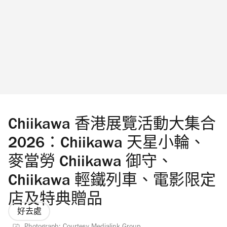
和打太極等運動。 繼續看： 2026七夕情人節
由來習俗懶人包 七夕情人節日期是何時？ GD
小雛菊 Peaceminusone《反斗奇兵》香港限定
店 澳洲藝術家 Cj Hendry 花店香港旗艦店八月
開幕 實體店發售超人氣毛絨花
Chiikawa 香港展覽活動大集合
2026：Chiikawa 天星小輪、
麥當勞 Chiikawa 御守、
Chiikawa 輕鐵列車、電影限定
店及特典贈品
好去處