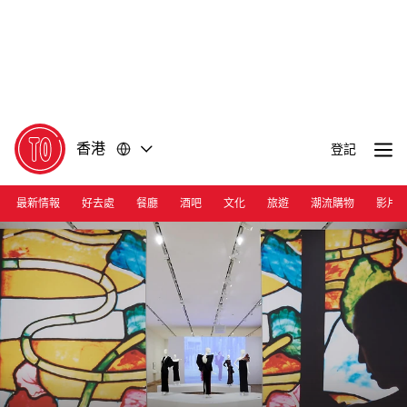
前
前
往
往
內
頁
容
尾
香港
登記
最新情報
好去處
餐廳
酒吧
文化
旅遊
潮流購物
影片