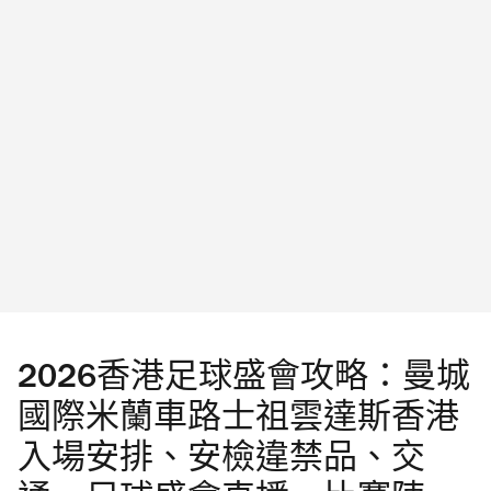
Musea 地下戶外海濱空間「機動藝術宇宙」將
獨特的亞洲風味元素，引入 Osteria 傳統意大利
會豎立全球首座 Chiikawa 巨型迴旋木馬裝置，
小餐館強調休閒、無壓力氛圍感的概念，以簡
共有16座（原定供持有座席券的人士乘坐），
單烹調方式呈現原始地道家常菜。餐廳採用開
與維港海景互相映襯，夜晚更會亮燈。
放式廚房設計，室內設計以綠色為主調，營造
Photograph: CHChiikawa Artiverse 位於六樓的
溫暖舒適氛圍，既呼應意大利的自然田園風
室內展覽裏，「原畫宇宙」集合插畫家 Nagano
情，亦融入東南亞的清新感覺。 「Time Out
創作的130幅珍貴原畫重現作品；「音樂互動
推介2026」讀者之選：酒吧 Not 2 Sweet 街坊
宇宙」透過睡⾐派對主題營造沉浸式聲景，結
酒吧 Not 2 Sweet 形象輕鬆貼地。店名靈感源自
合舞台裝置藝術重現經典場景；「裝置藝術宇
顧客在調酒師詢問雞尾酒口味時所給予的熟悉
宙」匯集多組 Chiikawa 雕塑，包括全球首度亮
答案。他們的調酒師擅長為客人製作「隱藏
2026香港足球盛會攻略：曼城
相的「⽑量暴增」造型吉伊卡哇、⼩⼋與兔兔
版」調酒，與酒單上的雞尾酒一樣很有水準。
國際米蘭車路士祖雲達斯香港
雕塑、巨⼤化那孩⼦雕塑。 Photograph:
你更可以在這裏大展歌喉，各展所長！ 「Time
CHChiikawa Artiverse 此外有海外首度登場的巨
入場安排、安檢違禁品、交
Out 推介2026」讀者之選：咖啡店 Urban