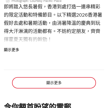
Photograph: Courtesy Pacific Place
盛會直播、比賽陣容、訓練行程，還有最令人
木馬合照；六樓展覽區和三樓乳酸菌超人拍照
即將踏入悠長暑假，香港到處打造一連串精彩
期待的曼城、國際米蘭、車路士和祖雲達斯香
區如常開放。 「Chiikawa Artiverse」2026
的限定活動和特備節目。以下精選2026香港暑
港陣容。 曼城、國際米蘭、車路士和祖雲達斯
Chiikawa 展覽門票預售日期是何時？購票後需
假好去處和暑期活動，由消暑降溫的慶典到玩
香港足球賽日期及比賽賽程是？訓練賽日期是
要預約入場時間嗎？ 今次香港 Chiikawa 展覽門
得大汗淋漓的活動都有。不妨約定朋友，齊齊
何時？ 2026啟德足球賽日期為2026年7月31
票在 Klook 及貓眼發售，三款優惠價
揮霍夏天獨有的幹勁！
日至8月5日舉行，分別舉行兩場世界級賽事。
Chiikawa...
8月1日揭幕戰「朝日啤酒盃」由唯一一支連續
四屆贏得英超冠軍的球隊曼城對戰三屆歐冠盟
主國際米蘭。8月5日的「健絡通盃」賽事將由
曼城的足總盃決賽對手車路士，對戰史上首支
顯示更多
奪得歐洲三大盃賽冠軍祖雲達斯。 啟德曼城公
開訓練日期為7月31日晚上7時30分，車路士公
開訓練日期則是8月4日晚上7時30分，大家購