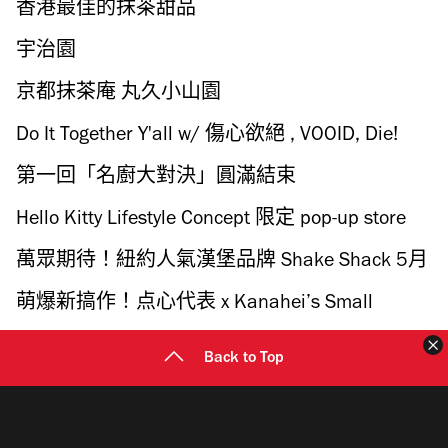
香港最佳的抹茶甜品
宇治園
京都抹茶庵 丸久小山園
Do It Together Y'all w/ 傷心欲絕 , VOOID, Die!
ChiwawaDie!, Wellsaid
第一回「名廚大對決」圓滿結束
Hello Kitty Lifestyle Concept 限定 pop-up store
萬眾期待！紐約人氣漢堡品牌 Shake Shack 5月
1日登場
萌爆新搞作！点心代表 x Kanahei’s Small
Animals 點心系列五月登場
Back to Top