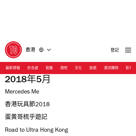
前
前
往
往
內
頁
容
尾
香港
登記
最新情報
好去處
餐廳
酒吧
文化
旅遊
潮流購物
影片
2018年5月
Mercedes Me
香港玩具節2018
蛋黄哥梳乎遊記
Road to Ultra Hong Kong