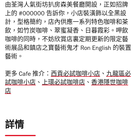
由荃灣人氣街坊扒房
森美餐廳開設，正如招牌
上的 #000000 告訴你，
小店裝潢飾以全黑設
計，型格簡約，店內供應一系列特色咖啡和茶
飲，如竹炭咖啡、翠蜜凝香、日暮霞彩。呷飲
咖啡的同時，不妨欣賞店裏定期更新的限定藝
術展品和鎮店之寶藝術鬼才 Ron English 的裝置
藝術。
更多 Cafe 推介：
西貢必試咖啡小店
、
九龍區必
試咖啡小店
、
上環必試咖啡店
、
香港隱世咖啡
店
詳情