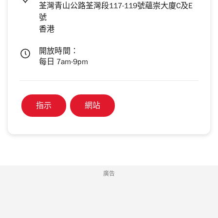
荃灣青山公路荃灣段117-119號蘊崇大廈C及E
號
香港
開放時間：
每日 7am-9pm
指示
網站
廣告