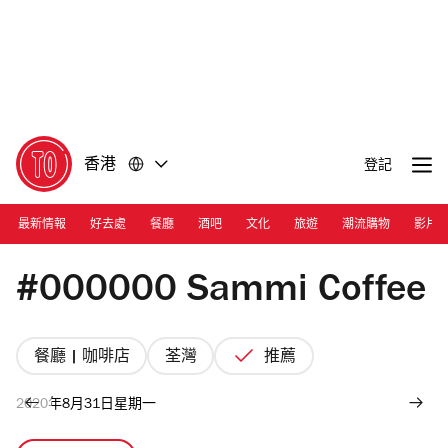
前
前
往
往
內
頁
容
尾
香港
登記
最新情報
好去處
餐廳
酒吧
文化
旅遊
潮流購物
影片
Photograph: Cara Hung
#000000 Sammi Coffee
餐廳 | 咖啡店
荃灣
推薦
2020年8月31日星期一