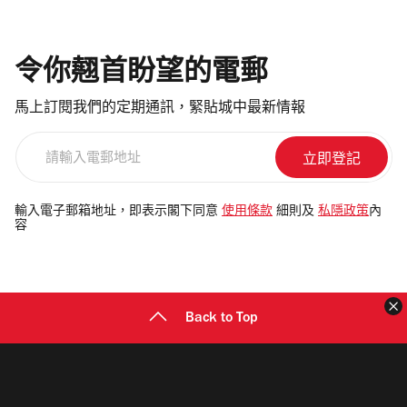
令你翹首盼望的電郵
馬上訂閱我們的定期通訊，緊貼城中最新情報
請
輸
入
電
輸入電子郵箱地址，即表示閣下同意
使用條款
細則及
私隱政策
內
容
郵
地
址
Back to Top