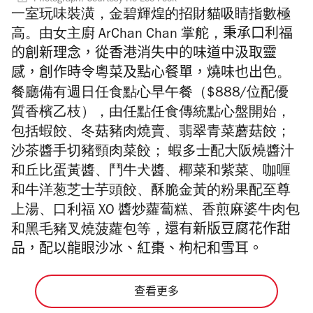
Photograph: Courtesy Ho Lee Fook
一室玩味裝潢，金碧輝煌的招財貓吸睛指數極
高。
由女主廚
ArChan Chan 掌舵，
秉承
口利福
的創新理念，從香港消失中的味道中汲取靈
感，創作時令粵菜及點心餐單，燒味也出色
。
餐廳備有週日任食點心早午餐（$888/位配優
質香檳乙枝），由
任點任食傳統點心盤開始，
包括蝦餃、冬菇豬肉燒賣、
翡翠青菜蘑菇餃；
沙茶醬手切豬頸肉菜餃；
蝦多士配大阪燒醬汁
和丘比蛋黃醬、鬥牛犬醬、
椰菜和紫菜、
咖喱
和牛洋葱芝士芋頭餃、酥脆金黃的粉果配至尊
上湯、
口
利
福
XO
醬炒蘿蔔糕、香煎麻婆牛肉包
和黑毛豬叉燒菠蘿包等，
還有新版豆腐花作甜
品，配以龍眼沙冰、紅棗、枸杞和雪耳。
查看更多