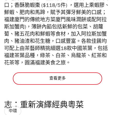
口；香酥脆蝦棗 ($118/5件) ，選用上乘蝦膠、
鮮蝦、肥肉和馬蹄，賦予其彈牙鮮美的口感；
福建廈門的傳統地方菜廈門風味潤餅或配阿拉
斯加蟹肉)，薄餅內餡包括新鮮的包菜、胡蘿
蔔、豬五花肉和鮮蝦等食材，加入阿拉斯加蟹
肉、豬油渣和花生糖，口感豐富。
各款佳餚均
可配上由茶藝師精挑細選18款中國茶葉，包括
福建茶葉品種，綠茶、白茶、烏龍茶、
紅茶和
花茶等，㘣滿
福建美食之旅。
查看更多
志：重新演繹經典粵菜
中環