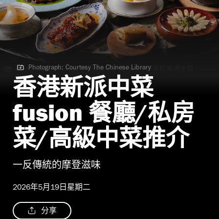
Photograph: Courtesy The Chinese Library
Photograph: Courtesy The Chinese Library | 「黑珍珠限定菜
單：百川珍味」
香港新派中菜
fusion 餐廳/私房
菜/高級中菜推介
一反傳統的摩登滋味
2026年5月19日星期二
分享