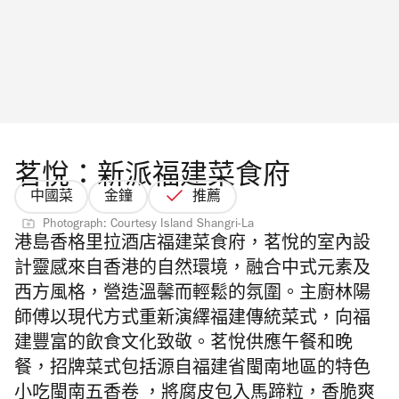
茗悅：新派福建菜食府
中國菜
金鐘
推薦
Photograph: Courtesy Island Shangri-La
港島香格里拉酒店福建菜食府，
茗
悅
的室內設
計靈感來自香港的自然環境，
融合中式元素及
西方風格，
營造溫馨而輕鬆的氛圍。
主廚林陽
師傅
以現代方式重新演繹福建傳統菜式，
向福
建豐富的飲食文化致敬。
茗悅
供應午餐和晚
餐，
招牌菜式包括源自福建省閩南地區的特色
小吃閩南五香卷 ，將腐皮包入馬蹄粒，香脆爽