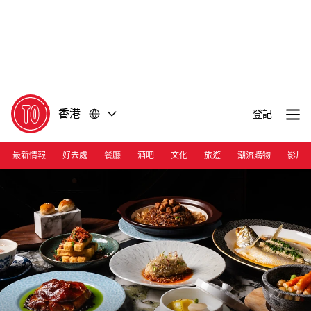
前
前
往
往
內
頁
容
尾
香港
登記
最新情報
好去處
餐廳
酒吧
文化
旅遊
潮流購物
影片