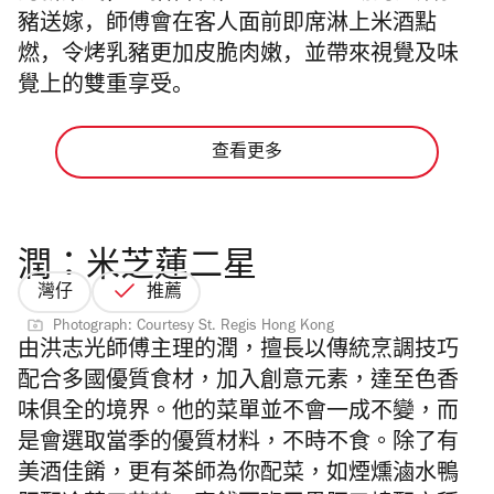
豬送嫁
，師傅會在客人面前即席淋上米酒點
燃，
令烤乳豬更加皮脆肉嫩，並帶來視覺及味
覺上的雙重享受。
查看更多
潤：米芝蓮二星
灣仔
推薦
Photograph: Courtesy St. Regis Hong Kong
由
洪志光師傅主理的潤，擅長
以傳統烹調技巧
配合多國優質食材，加入創意元素，達至色香
味俱全的境界。他的菜單並不會一成不變，而
是會選取當季的優質材料，不時不食。除了有
美酒佳餚，更有茶師為你配菜，如煙燻滷水鴨