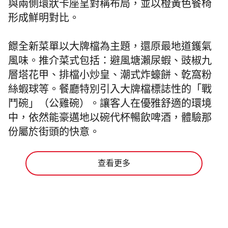
與兩側環狀卡座呈對稱布局，並以橙黃色餐椅
形成鮮明對比。
䭘全新菜單以大牌檔為主題，還原最地道鑊氣
風味。推介菜式包括：避風塘瀨尿蝦、豉椒九
層塔花甲、排檔小炒皇、潮式炸蠔餅、亁窩粉
絲蝦球等。餐廳特別引入大牌檔標誌性的「戰
鬥碗」（公雞碗）。讓客人在優雅舒適的環境
中，依然能豪邁地以碗代杯暢飲啤酒，體驗那
份屬於街頭的快意。
查看更多