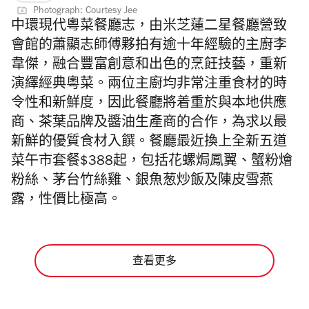
Photograph: Courtesy Jee
中環
現代粵菜餐廳志，由
米芝蓮二星餐廳營致
會館的蕭顯
志
師傅夥拍有
逾十年經驗的主廚李
韋傑，
融合豐富創意和出色的烹飪技藝，重新
演繹經典粵菜。兩位主廚均非常注重食材的時
令性和新鮮度，因此餐廳將着重於與本地供應
商、茶葉品牌及醬油生產商的合作，為求以最
新鮮的優質食材入饌。餐廳最近換上全新五道
菜午市套餐$388起，包括花螺焗鳳翼、蟹粉燴
粉絲、茅台竹絲雞、銀魚葱炒飯及陳皮雪燕
露，性價比極高。
查看更多