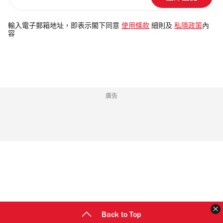
輸
入
電
輸入電子郵箱地址，即表示閣下同意
使用條款
細則及
私隱政策
內
容
郵
地
址
廣告
Back to Top