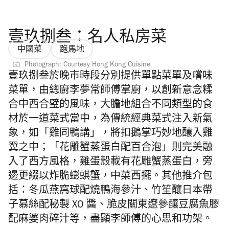
壹玖捌叁：名人私房菜
中國菜
跑馬地
Photograph: Courtesy Hong Kong Cuisine
壹玖捌叁於晚市時段分別提供單點菜單及嚐味
菜單，由
總廚李夢常師傅掌廚，以創新意念糅
合中西合璧的風味，
大膽地組合不同類型的食
材於一道菜式當中，
為傳統經典菜式注入新氣
象，如「雞同鴨講」，將扣鵝掌巧妙地釀入雞
翼之中；
「
花雕蟹蒸蛋白配百合泡」則完美融
入了
西方風格，
雞蛋殼載有花雕蟹蒸蛋白，
旁
邊更綴以炸脆蟛蜞蟹，中菜西擺。其他推介
包
括：冬瓜燕窩球配燒鴨海參汁、
竹笙釀日本帶
子慕絲配秘製 XO 醬、脆皮關東遼參釀豆腐魚膠
配麻婆肉碎汁等，盡顯李師傅的心思和功架。