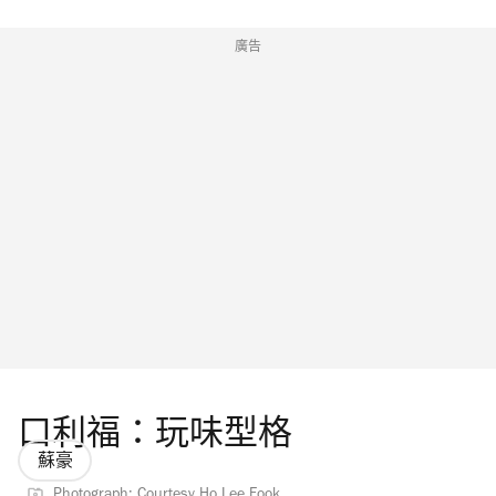
廣告
口利福：玩味型格
蘇豪