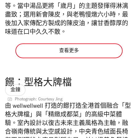
等。當中湯品更將「歲月」的主題發揮得淋漓
盡致；選用新會陳皮，與老鴨慢燉六小時，最
後加入家傳配方製成的陳皮油，讓甘香醇厚的
味道在口中久久不散。
查看更多
䭘：型格大牌檔
金鐘
Photograph: Courtesy Jing
由 wellwellwell 打造的䭘打造全港首個融合「型
格大牌檔」與「精緻成都菜」的高級中菜體
驗。室內設計以復古未來主義風格為主軸，融
合嶺南傳統與太空感設計，中央青色絨面長椅