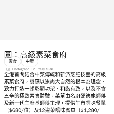
圓：高級素菜食府
素食
中環
Photograph: Courtesy Yuan
全港首間結合中菜傳統和新派烹飪技藝的
高級
素菜食府，
餐廳以崇尚大自然的根本為理念，
致力打造一頓彰顯功架、和諧有致，以及
不含
五辛
的極
致素食體驗
。菜單由
名廚邵德龍師傅
及新一代
主廚基師傅主理，提供
午市嚐味餐單
（$680/位）
及
12道菜嚐味餐單
（$1,280/