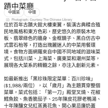
蹟中菜廳
中國菜
中環
Photograph: Courtesy The Chinese Library
位於百年古蹟大館
大樓東翼，
裝潢古典糅合殖
民地風格和東方色彩，歷史悠久的原裝木地
板、翡翠綠色的牆身、金框鏡子、黑白仿古中
式雲石枱等，打造出瑰麗迷人的中菜用餐環
境。食物方面
網羅來自中國不同地域的滋味菜
式，包括川菜、上海菜、廣東菜和潮州菜等，
展現各大菜系的精髓之餘，亦注入創新元素。
如最新推出「黑珍珠限定菜單：百川珍味」
($1,988/兩位），以「歲月」為主題貫穿整個
菜單，菜式包括：「第一刀」殿堂叉燒、花椒
鱈魚餃、魚香脆茄子、25年陳皮花膠老鴨湯、
十年陳釀女兒紅蒸黃花魚、開心果忌廉奶蓋