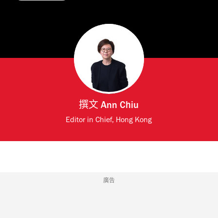
撰文
Ann Chiu
Editor in Chief, Hong Kong
廣告