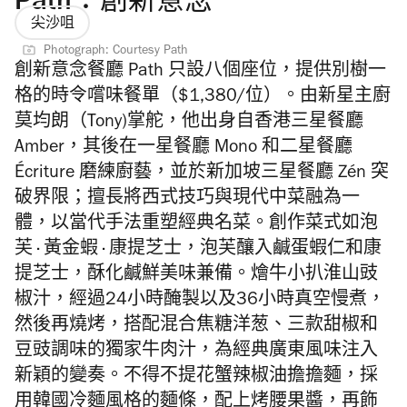
Path：創新意念
尖沙咀
Photograph: Courtesy Path
創新意念餐廳 Path 只設八個座位，提供別樹一
格的時令嚐味餐單（$1,380/位）。由新星主廚
莫均朗（Tony)掌舵，他出身自香港三星餐廳
Amber，其後在一星餐廳 Mono 和二星餐廳
Écriture 磨練廚藝，並於新加坡三星餐廳 Zén 突
破界限；擅長將西式技巧與現代中菜融為一
體，以當代手法重塑經典名菜。創作菜式如泡
芙 · 黃金蝦 · 康提芝士，泡芙釀入鹹蛋蝦仁和康
提芝士，酥化鹹鮮美味兼備。燴牛小扒淮山豉
椒汁，經過24小時醃製以及36小時真空慢煮，
然後再燒烤，搭配混合焦糖洋葱、三款甜椒和
豆豉調味的獨家牛肉汁，為經典廣東風味注入
新穎的變奏。不得不提花蟹辣椒油擔擔麵，採
用韓國冷麵風格的麵條，配上烤腰果醬，再飾