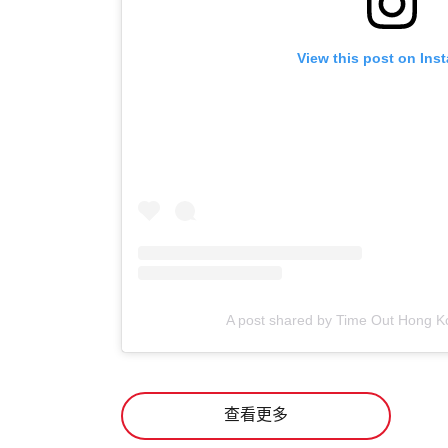
View this post on Ins
A post shared by Time Out Hong K
查看更多