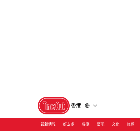
前
前
往
往
內
頁
容
尾
香港
最新情報
好去處
餐廳
酒吧
文化
旅遊