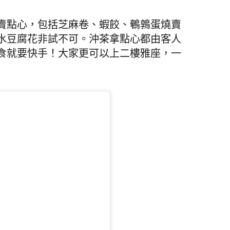
賣點心，包括芝麻卷、蝦餃、鵪鶉蛋燒賣
水豆腐花非試不可。沖茶拿點心都由客人
食就要快手！大家更可以上二樓雅座，一