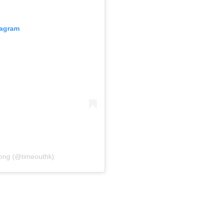
tagram
ong (@timeouthk)