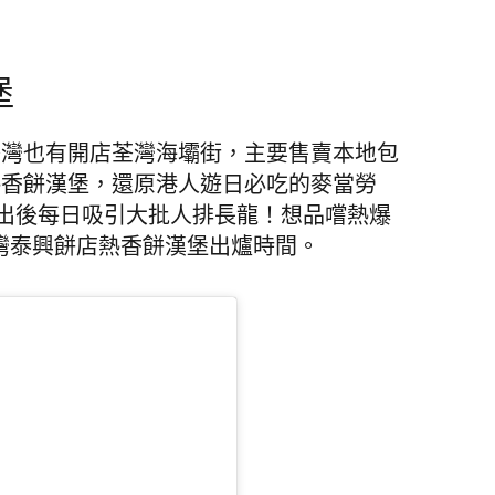
堡
荃灣也有開店荃灣海壩街，主要售賣本地包
出熱香餅漢堡，還原港人遊日必吃的麥當勞
宜，推出後每日吸引大批人排長龍！想品嚐熱爆
荃灣泰興餅店熱香餅漢堡出爐時間。