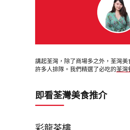
講起荃灣，除了商場多之外，荃灣美
許多人排隊。我們精選了必吃的
荃灣
即看荃灣美食推介
彩龍茶樓