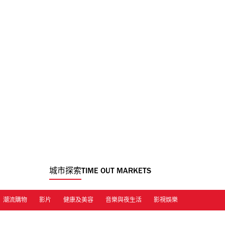
城市探索
TIME OUT MARKETS
潮流購物
影片
健康及美容
音樂與夜生活
影視娛樂