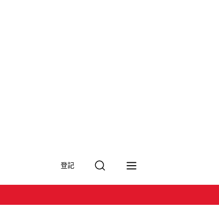
搜
登記
尋