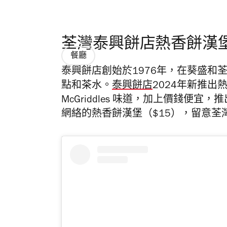
荃灣泰興餅店熱香餅漢
餐廳
泰興餅店創始於1976年，在葵盛和
點和茶水。
泰興餅店
2024年新推
McGriddles 味道，加上價錢便
網絡的熱香餅漢堡（$15），留意