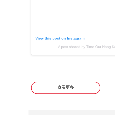
View this post on Instagram
A post shared by Time Out Hong K
查看更多