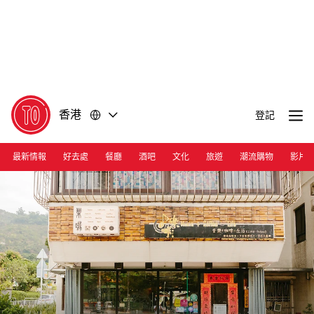
前
前
往
往
內
頁
容
尾
香港
登記
最新情報
好去處
餐廳
酒吧
文化
旅遊
潮流購物
影片