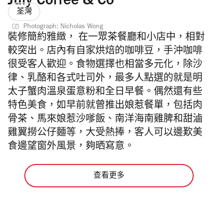
July Coffee & Co
荃灣
Photograph: Nicholas Wong
裝修簡約雅緻， 在一眾茶餐廳和小店中，相對
較突出。店內有自家烘焙的咖啡豆，手沖咖啡
很受客人歡迎。食物選擇也相當多元化，除沙
律、乳酪和各式吐司外，最多人點選的就是明
太子蟹肉溫泉蛋意粉和全日早餐。偶然還有些
特色美食，如早前就曾推出娘惹餐單，包括肉
骨茶、馬來娘惹沙嗲飯、南洋海南雞脾和甜滷
雞翼撈公仔麵等，大受熱捧，客人可以邊歎美
食邊望窗外風景，夠晒寫意。
查看更多