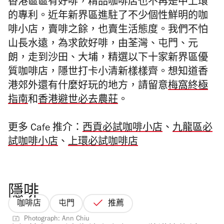
香港區區有好啡，精品咖啡店也不再是中上環
的專利。近年新界區進駐了不少個性鮮明的咖
啡小店，賣啡之餘，也賣生活態度。我們不怕
山長水遠，為求飲好啡，由荃灣、屯門、元
朗，走到沙田、大埔，精選以下十家新界區優
質咖啡店，隱世打卡小清新樣樣齊。
想知道香
港郊外還有什麼好玩的地方，請留意
梅窩終極
指南
和
香港避世必去農莊
。
更多 Cafe 推介：
西貢必試咖啡小店
、
九龍區必
試咖啡小店
、
上環必試咖啡店
隱啡
咖啡店
屯門
推薦
Photograph: Ann Chiu