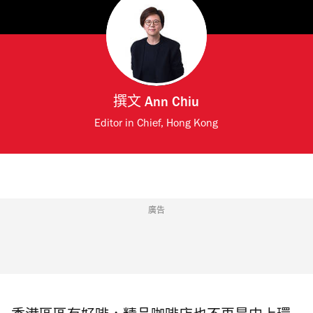
撰文
Ann Chiu
Editor in Chief, Hong Kong
廣告