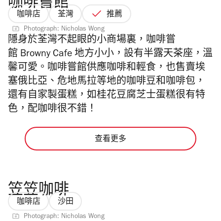
咖啡嘗館
咖啡店
荃灣
推薦
Photograph: Nicholas Wong
隱身於荃灣不起眼的小商場裏，咖啡嘗
館 Browny Cafe 地方小小，設有半露天茶座，溫
馨可愛。咖啡嘗館供應咖啡和輕食，也售賣埃
塞俄比亞、危地馬拉等地的咖啡豆和咖啡包，
還有自家製蛋糕，如
桂
花
豆
腐
芝
士
蛋
糕
很有特
色，配咖啡很不錯！
查看更多
笠笠咖啡
咖啡店
沙田
Photograph: Nicholas Wong