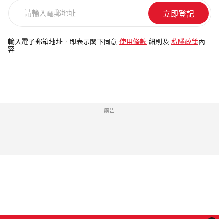
請
輸
入
電
輸入電子郵箱地址，即表示閣下同意
使用條款
細則及
私隱政策
內
容
郵
地
址
廣告