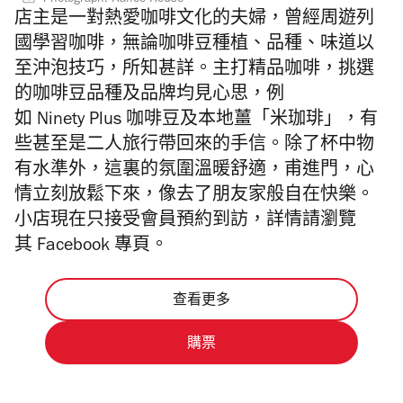
Photograph: Kaffee House
店
主
是
一
對
熱
愛
咖
啡
文
化
的
夫
婦
，
曾
經
周
遊
列
國
學
習
咖
啡
，
無
論
咖
啡
豆
種
植
、
品
種
、
味
道
以
至
沖
泡
技
巧
，
所
知
甚
詳
。
主
打
精
品
咖
啡
，
挑
選
的
咖
啡
豆
品
種
及
品
牌
均
見
心
思
，
例
如
N
i
n
e
t
y
P
l
u
s
咖
啡
豆
及
本
地
薑
「
米
珈
琲
」
，
有
些
甚
至
是
二
人
旅
行
帶
回
來
的
手
信
。
除了杯中物
有水準外
，這裏的氛圍溫暖舒適，甫進門，心
情立刻放鬆下來，像去了朋友家般自在快樂。
小店
現在只接受會員預約到訪，詳情請瀏覽
其 Facebook 專頁。
查看更多
購票