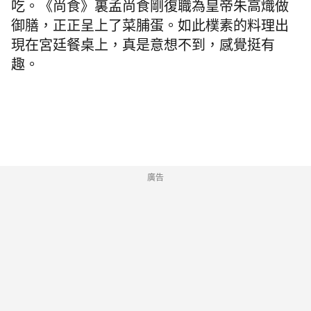
吃。《尚食》裏孟尚食剛復職為皇帝
朱高熾做
御膳，正正呈上了
菜脯蛋。如此樸素的料理出
現在宮廷餐桌上，真是意想不到，感覺挺有
趣。
廣告