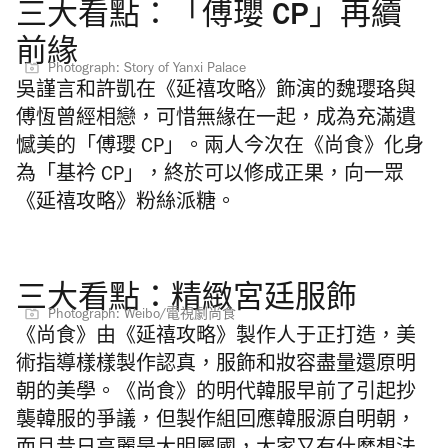
三大看點：「傅瓔 CP」再續
前緣
Photograph: Story of Yanxi Palace
吳謹言和許凱在《延禧攻略》飾演的魏瓔珞與
傅恆曾經相戀，可惜無緣在一起，成為充滿遺
憾美的「傅瓔 CP」。兩人今次在《尚食》化身
為「基衿 CP」，終於可以修成正果，向一眾
《延禧攻略》粉絲派糖。
三大看點：精緻宮廷服飾
Photograph: Weibo/電視劇尚食
《尚食》由《延禧攻略》製作人于正打造，美
術指導樣樣製作認真，服飾和妝容盡量還原明
朝的美學。《尚食》的明代韓服早前了引起抄
襲韓服的爭議，但製作組回應韓服源自明朝，