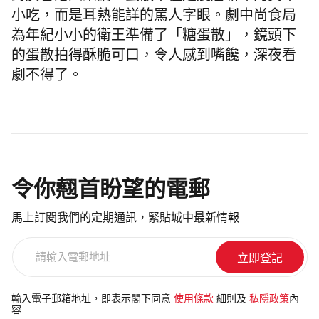
小吃，而是耳熟能詳的罵人字眼。劇中尚食局
為年紀小小的衛王準備了「糖蛋散」，鏡頭下
的蛋散拍得酥脆可口，令人感到嘴饞，深夜看
劇不得了。
令你翹首盼望的電郵
馬上訂閱我們的定期通訊，緊貼城中最新情報
請
輸
入
電
輸入電子郵箱地址，即表示閣下同意
使用條款
細則及
私隱政策
內
容
郵