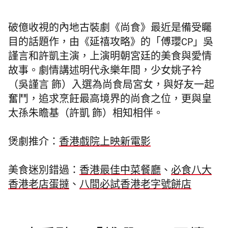
破億收視的內地古裝劇《尚食》最近是備受矚
目的話題作，由《延禧攻略》的「傅瓔CP」吳
謹言和許凱主演，上演明朝宮廷的美食與愛情
故事。劇情講述明代永樂年間，少女姚子衿
（吳謹言 飾）入選為尚食局宮女，與好友一起
奮鬥，追求烹飪最高境界的尚食之位，更與皇
太孫朱瞻基（許凱 飾）相知相伴。
煲劇推介：
香港戲院上映新電影
美食迷別錯過：
香港最佳中菜餐廳
、
必食八大
香港老店蛋撻
、
八間必試香港老字號餅店