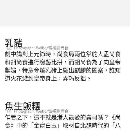
乳豬
Photograph: Weibo/電視劇尚食
劇中講到上元節時，尚食局兩位掌舵人孟尚食
和胡尚食進行廚藝比拼，而胡尚食為了向皇帝
獻媚，特意令燒乳豬上顯出麒麟的圖案，誰知
道火花濺到皇帝身上，弄巧反拙。
魚生飯糰
Photograph: Weibo/電視劇尚食
乍看之下，這不就是港人最愛的壽司嗎？《尚
食》中的「金齏白玉」取材自北魏時代的「八