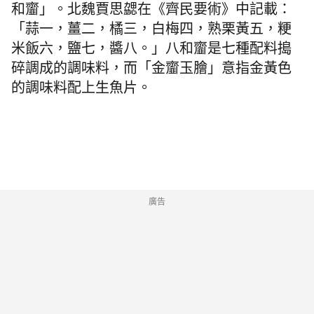
和齏」。北魏賈思勰在《齊民要術》中記載：
「蒜一，薑二，橘三，白梅四，熟栗黃五，粳
米飯六，鹽七，醬八。」八和齏是七種配料搗
碎調成的調味料，而「金齏玉膾」意指金黃色
的調味料配上生魚片。
廣告