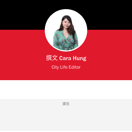
撰文
Cara Hung
City Life Editor
廣告