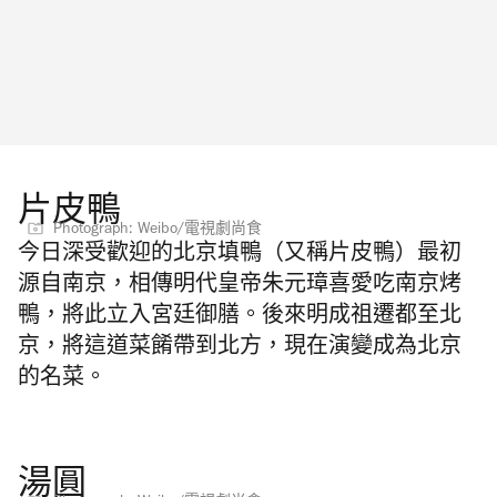
片皮鴨
Photograph: Weibo/電視劇尚食
今日深受歡迎的北京填鴨（又稱片皮鴨）最初
源自南京，相傳明代皇帝朱元璋喜愛吃南京烤
鴨，將此立入宮廷御膳。後來明成祖遷都至北
京，將這道菜餚帶到北方，現在演變成為北京
的名菜。
湯圓