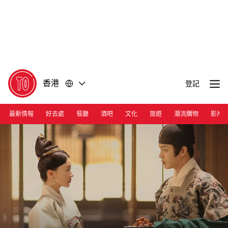
前
前
往
往
內
頁
容
尾
香港
登記
最新情報
好去處
餐廳
酒吧
文化
旅遊
潮流購物
影片