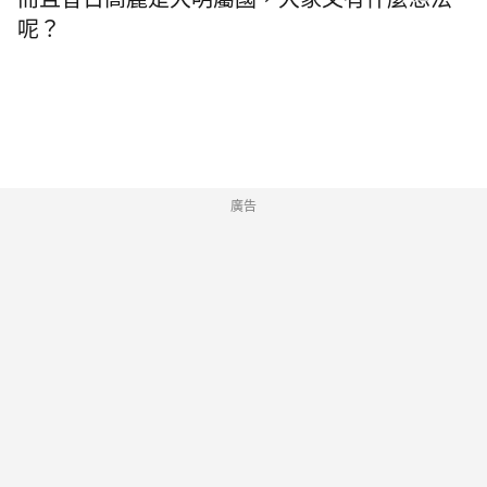
而且昔日高麗是大明屬國，大家又有什麼想法
呢？
廣告