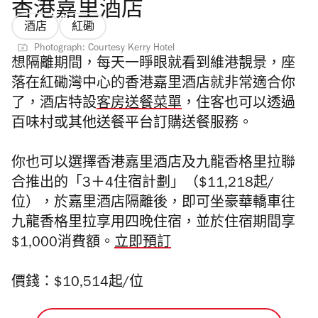
香港嘉里酒店
酒店
紅磡
Photograph: Courtesy Kerry Hotel
想隔離期間，每天一睜眼就看到維港靚景，座
落在紅磡灣中心的香港嘉里酒店就非常適合你
了，酒店特設
客房送餐菜單
，住客也可以
透過
百味村或其他送餐平台訂購送餐服務。
你也可以選擇香港嘉里酒店及九龍香格里拉聯
合推出的「3＋4住宿計劃」（$11,218起/
位），於嘉里酒店隔離後，即可坐豪華轎車往
九龍香格里拉享用四晚住宿，並於住宿期間享
$1,000消費額。
立即預訂
價錢：$10,514起/位