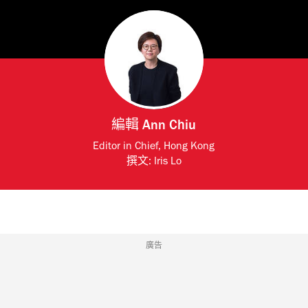
編輯
Ann Chiu
Editor in Chief, Hong Kong
撰文:
Iris Lo
廣告