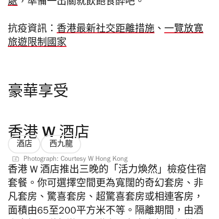
處
，準備一出關就飲飽食醉吧。
抗疫資訊：
香港最新社交距離措施
、
一覽放寛
旅遊限制國家
豪華享受
香港 W 酒店
酒店
西九龍
Photograph: Courtesy W Hong Kong
香港 W 酒店推出三晚的「活力煥然」檢疫住宿
套餐。你可選擇空間更為寬闊的奇幻套房、非
凡套房、驚喜套房、超驚喜套房或相連客房，
面積由65至200平方米不等。隔離期間，由酒