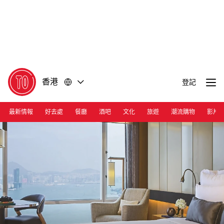
前
前
往
往
內
頁
容
尾
香港
登記
最新情報
好去處
餐廳
酒吧
文化
旅遊
潮流購物
影片