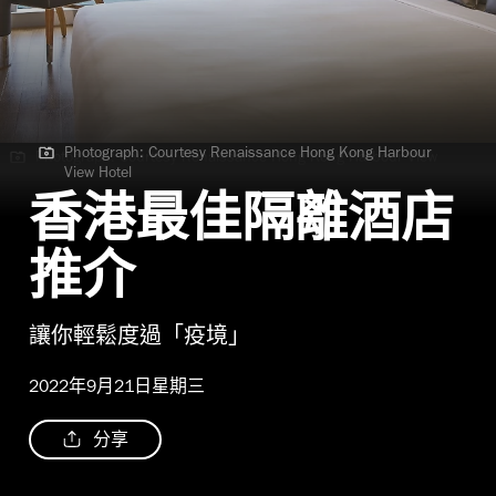
Photograph: Courtesy Renaissance Hong Kong Harbour
Photograph: Courtesy Renaissance Hong Kong Harbour View
View Hotel
Hotel
香港最佳隔離酒店
推介
讓你輕鬆度過「疫境」
2022年9月21日星期三
分享