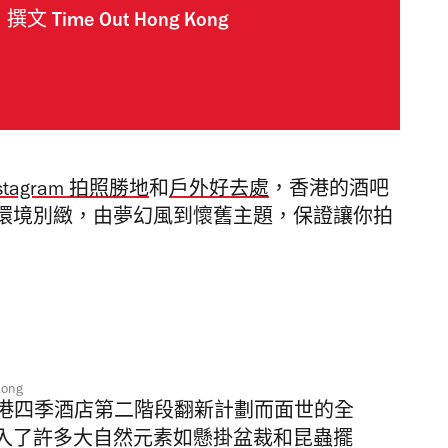
撰文
Time Out Hong Kong
nstagram 拍照勝地
和
戶外好去處
，香港的酒吧
環境別緻，由夢幻風到懷舊主題，保證讓你拍
Kong
o 是香港四季酒店第二階段翻新計劃而面世的全
入了許多大自然元素如懸掛
盆裁和昆蟲擺