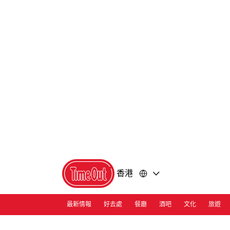
前
前
往
往
內
頁
容
尾
香港
最新情報
好去處
餐廳
酒吧
文化
旅遊