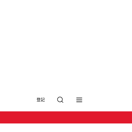
搜
登記
尋