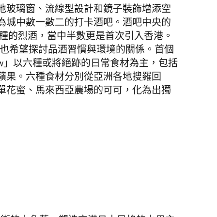
地玻璃窗、
流線型設計和鏡子裝飾增添空
為城中數一數二的打卡酒吧。
酒吧中央的
多種的烈酒，
當中半數更是首次引入香港。
也希望探討品酒習慣與環境的關係。首個
Tomorrow」以六種或將絕跡的日常食材為主，包括
蘋果。六種食材分別從亞洲各地搜羅回
單花蜜、馬來西亞農場的可可，化為出獨