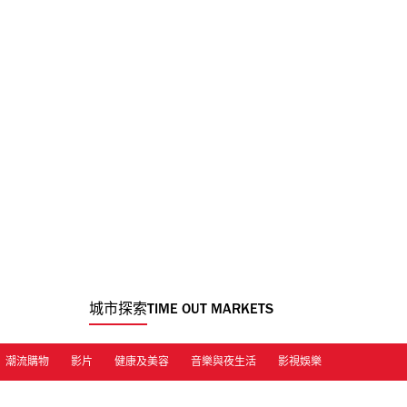
城市探索
TIME OUT MARKETS
潮流購物
影片
健康及美容
音樂與夜生活
影視娛樂