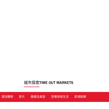
城市探索
TIME OUT MARKETS
潮流購物
影片
健康及美容
音樂與夜生活
影視娛樂