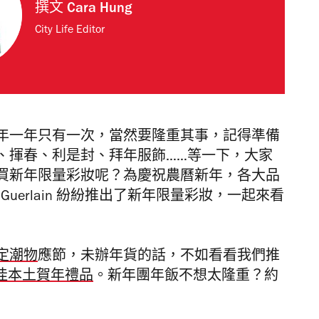
撰文
Cara Hung
City Life Editor
年一年只有一次，當然要隆重其事，記得準備
、揮春、利是封、拜年服飾……等一下，大家
買新年限量彩妝呢？為慶祝農曆新年，各大品
chy、Guerlain 紛紛推出了新年限量彩妝，一起來看
定潮物
應節，未辦年貨的話，不如看看我們推
佳本土賀年禮品
。新年團年飯不想太隆重？約