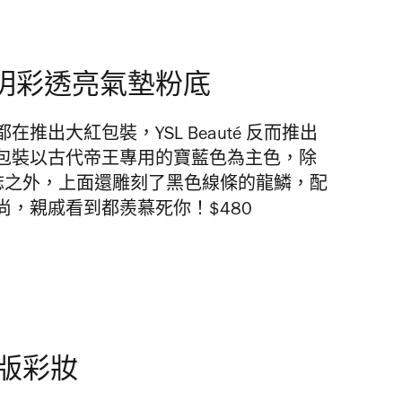
限量版明彩透亮氣墊粉底
出大紅包裝，YSL Beauté 反而推出
包裝以古代帝王專用的寶藍色為主色，除
re」標誌之外，上面還雕刻了黑色線條的龍鱗，配
尚，親戚看到都羨慕死你！
$480
限量版彩妝