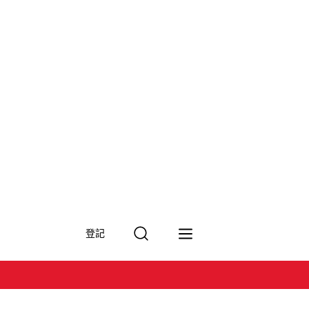
搜
登記
尋