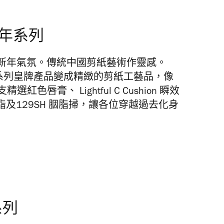
量新年系列
新年氣氛。傳統中國剪紙藝術作靈感。
將一系列皇牌產品變成精緻的剪紙工藝品，像
五支精選紅色唇膏、 Lightful C Cushion 瞬效
uo 胭脂及129SH 胭脂掃，讓各位穿越過去化身
系列