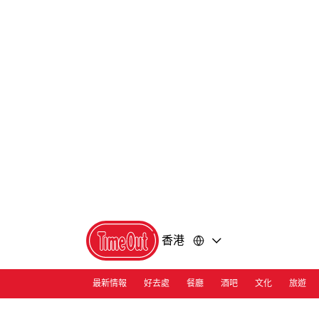
前
前
往
往
內
頁
容
尾
香港
最新情報
好去處
餐廳
酒吧
文化
旅遊