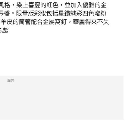
改暗黑風格，染上喜慶的紅色，並加入優雅的金
豐盛。限量版彩妝包括星鑽魅彩四色蜜粉
色小羊皮的筒管配合金屬窩釘，華麗得來不失
5起
廣告