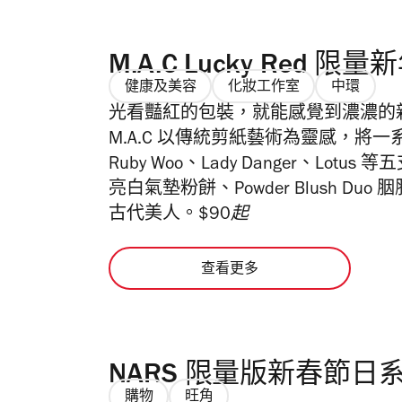
M.A.C Lucky Red 限
健康及美容
化妝工作室
中環
光看豔紅的包裝，就能感覺到濃濃的
M.A.C 以傳統剪紙藝術為靈感，
Ruby Woo、Lady Danger、Lotus 等
亮白氣墊粉餅、Powder Blush D
古代美人。
$90起
查看更多
NARS 限量版新春節日
購物
旺角