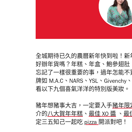
全城期待已久的農曆新年快到啦！新
好辦年貨嗎？年糕、年盒、鮑參翅肚
忘記了一樣很重要的事，過年怎能不
牌如 M.A.C、NARS、YSL、Given
看以下九個喜氣洋洋的特別版美妝。
豬年想豬事大吉，一定要入手
豬年限
介的
八大賀年年糕
、
最佳 XO 醬
、
最
定三五知己一起吃
pizza
開派對吧！