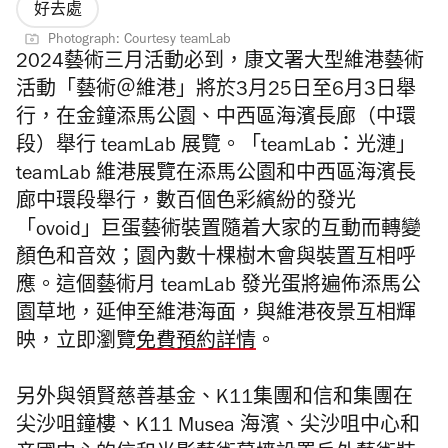
好去處
Photograph: Courtesy teamLab
2024藝術三月活動必到，康文署大型維港藝術
活動「藝術＠維港」將於3月25日至6月3日舉
行，在金鐘添馬公園、中西區海濱長廊（中環
段）舉行 teamLab 展覽。「teamLab：光漣」
teamLab 維港展覽在添馬公園和中西區海濱長
廊中環段舉行，數百個色彩繽紛的發光
「ovoid」巨蛋藝術裝置隨着大家的互動而轉變
顏色和音效；園內數十棵樹木會與裝置互相呼
應。這個藝術月 teamLab 發光蛋將遍佈添馬公
園草地，延伸至維港海面，與維港夜景互相輝
映，立即瀏覽
免費預約詳情
。
另外與領賢慈善基金、K11集團和信和集團在
尖沙咀鐘樓、K11 Musea
海濱、尖沙咀中心和