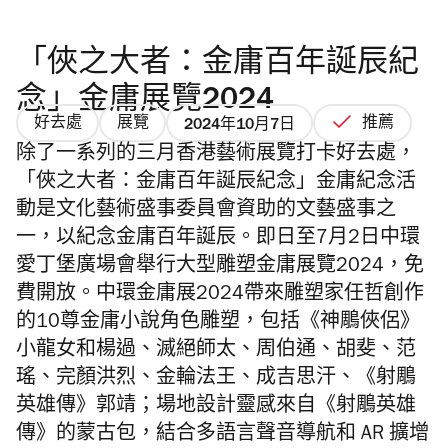
「俠之大者：金庸百年誕辰紀
念」金庸展覽2024
好去處
展覽
推薦
2024年10月7日
除了一系列的三月香港藝術展覽打卡好去處，
「俠之大者：金庸百年誕辰紀念」金庸紀念活
動是文化藝術盛事委員會資助的文藝盛事之
一，以紀念金庸百年誕辰。即日至7月2日中環
愛丁堡廣場會舉行大型雕塑金庸展覽2024，免
費開放。中環金庸展2024帶來雕塑家任哲創作
的10尊金庸小說角色雕塑，包括《神鵰俠侶》
小龍女和楊過、滅絕師太、周伯通、胡斐、范
瑤、完顏洪烈、金輪法王、成吉思汗、《射鵰
英雄傳》郭靖；場地設計靈感來自《射鵰英雄
傳》的蒙古包，結合多語言聲音導航和 AR 擴增