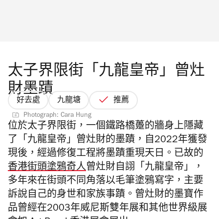
太子界限街「九龍皇帝」曾灶
財墨蹟
好去處
九龍塘
推薦
Photograph: Cara Hung
位於太子界限街，一個鐵路橋躉的牆身上隱藏
了「九龍皇帝」曾灶財的墨蹟，自2022年獲發
現後，經過修復工程將墨蹟重現天日。已故的
香港街頭塗鴉奇人
曾灶財自詡「九龍皇帝」，
多年來在街頭不同角落以毛筆塗鴉寫字，主要
訴說自己的身世和家族事蹟。曾灶財的墨寶作
品曾經在2003年威尼斯雙年展和其他世界級展