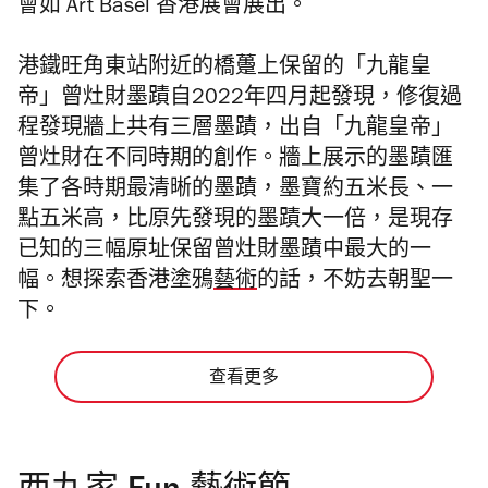
會如 Art Basel 香港展會展出。
港鐵旺角東站附近的橋躉上保留的「九龍皇
帝」曾灶財墨蹟自2022年四月起發現，修復過
程發現牆上共有三層墨蹟，出自「九龍皇帝」
曾灶財在不同時期的創作。牆上展示的墨蹟匯
集了各時期最清晰的墨蹟，墨寶約五米長、一
點五米高，比原先發現的墨蹟大一倍，是現存
已知的三幅原址保留曾灶財墨蹟中最大的一
幅。想探索香港塗鴉
藝術
的話，不妨去朝聖一
下。
查看更多