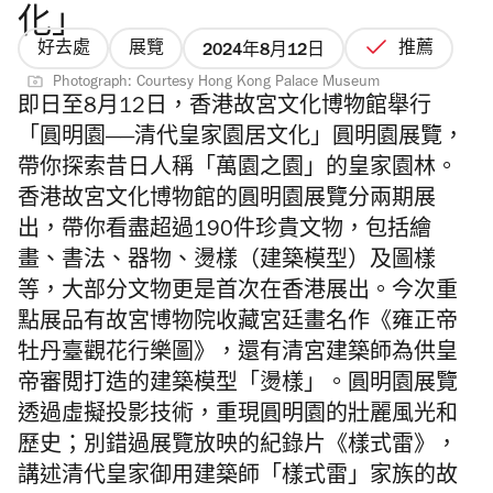
化」
好去處
展覽
推薦
2024年8月12日
Photograph: Courtesy Hong Kong Palace Museum
即日至8月12日，香港故宮文化博物館舉行
「圓明園——清代皇家園居文化」圓明園展覽，
帶你探索昔日人稱「萬園之園」的皇家園林。
香港故宮文化博物館的圓明園展覽分兩期展
出，帶你看盡超過190件珍貴文物，包括繪
畫、書法、器物、燙樣（建築模型）及圖樣
等，大部分文物更是首次在香港展出。今次重
點展品有故宮博物院收藏宮廷畫名作《雍正帝
牡丹臺觀花行樂圖》，還有清宮建築師為供皇
帝審閲打造的建築模型「燙樣」。圓明園展覽
透過虛擬投影技術，重現圓明園的壯麗風光和
歷史；別錯過展覽放映的紀錄片《樣式雷》，
講述清代皇家御用建築師「樣式雷」家族的故