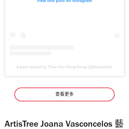
View this post on Instagram
A post shared by Time Out Hong Kong (@timeouthk)
查看更多
ArtisTree Joana Vasconcelos 藝