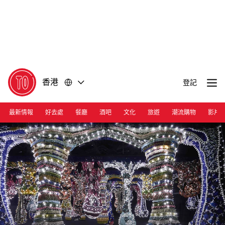
前
前
往
往
內
頁
容
尾
香港
登記
最新情報
好去處
餐廳
酒吧
文化
旅遊
潮流購物
影片