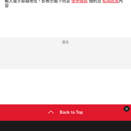
電
輸入電子郵箱地址，即表示閣下同意
使用條款
細則及
私隱政策
內
容
郵
地
址
廣告
Back to Top