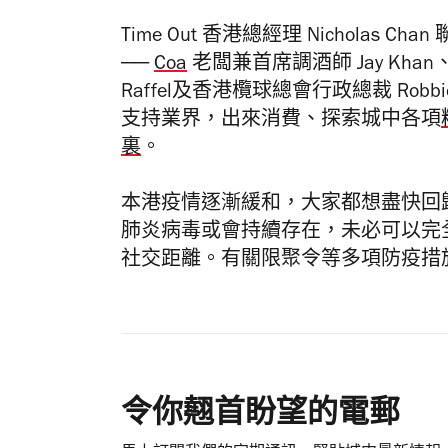
Time Out 香港總經理 Nicholas Ch
──
Coa
老闆兼首席調酒師 Jay Khan
Raffel及香港欖球總會行政總裁 Rob
支持業界，出來消費、探索城中各項
裏
。
本港疫情逐漸緩和
，
大家都想盡快回
肺炎病毒或會持續存在，未必可以完
社交距離
。有關
限聚令等多項防疫措
令你翹首盼望的電郵