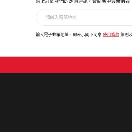
馬上訂閱我們的定期通訊，緊貼城中最新情報
請
輸
入
電
輸入電子郵箱地址，即表示閣下同意
使用條款
細則
郵
地
址