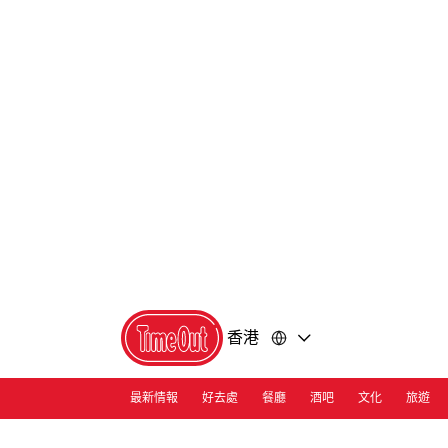
前
前
往
往
內
頁
容
尾
香港
最新情報
好去處
餐廳
酒吧
文化
旅遊