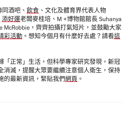
an 聯同酒吧、
飲食
、文化及體育界代表人物
、
添好運
老闆麥桂培、M +博物館館長 Suhanya
bie McRobbie，齊齊拍攝打氣短片，並鼓勵大家
精彩活動
。想知今個月有什麼好去處？請看
這
歸「正常」生活，但科學專家研究發現，新冠
全消滅，提醒大眾
要繼續注意個人衛生，保持
施的最新資訊，
緊貼我們
網頁
。