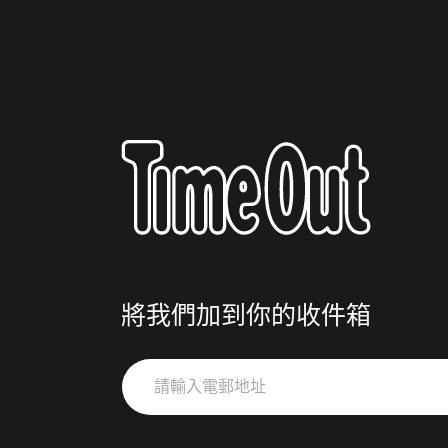
將我們加到你的收件箱
請
輸
入
電