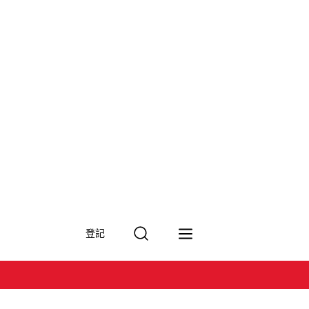
搜
登記
尋