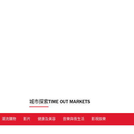
城市探索
TIME OUT MARKETS
潮流購物
影片
健康及美容
音樂與夜生活
影視娛樂