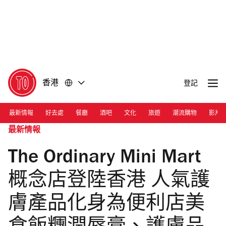
前
前
往
往
內
頁
容
尾
香港
登記
最新情報
好去處
餐廳
酒吧
文化
旅遊
潮流購物
影片
最新情報
The Ordinary Mini Mart
概念店登陸香港 人氣護
膚產品化身為便利店美