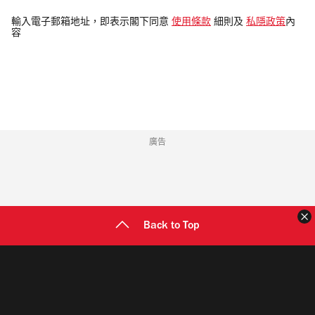
入
電
輸入電子郵箱地址，即表示閣下同意
使用條款
細則及
私隱政策
內
容
郵
地
址
廣告
Back to Top