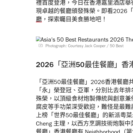
禮首度登港，今日在香港嘉里酒店舉
現卓越的餐廳頒發殊榮。即看2026
廳
，探索矚目美食勝地吧！
Photograph: Courtesy Jack Cooper / 50 Best
2026「亞洲50最佳餐廳」
「亞洲50最佳餐廳」2026香港餐
「永」榮登冠、亞軍，分別比去年排
殊榮，以頂級食材炮製傳統與創意兼
腐皮等手功菜深受歡迎，難怪是最難
上榜「世界50最佳餐廳」的新派粵菜永，
Cheng 主理，以西方烹調技術炮製
餐廳」香港餐廳有 Neighborhood（第