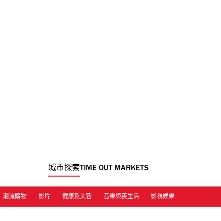
城市探索
TIME OUT MARKETS
潮流購物
影片
健康及美容
音樂與夜生活
影視娛樂