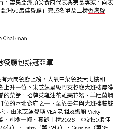
行，雲集亞洲頂尖食府代表與美食專家，向表
「亞洲50最佳餐廳」完整名單及上榜
香港餐
香港餐廳包辦冠亞軍
廳共有六間餐廳上榜，人氣中菜餐廳大班樓和
名上升一位。米芝蓮星級粵菜餐廳大班樓屢獲
備的菜餚，招牌菜雞油花雕蒜花蟹、羊肚菌燜
訂位的本地食府之一。至於去年與大班樓雙雙
由米芝蓮餐廳 VEA 老闆及總廚 Vicky
中菜，別樹一幟。其餘上榜2026「亞洲50最佳
24位）、Estro（第32位）、Caprice（第35