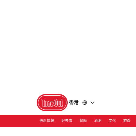
前
前
往
往
內
頁
容
尾
香港
最新情報
好去處
餐廳
酒吧
文化
旅遊