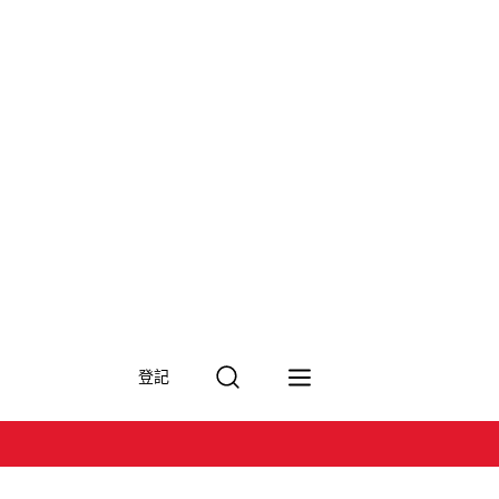
搜
登記
尋