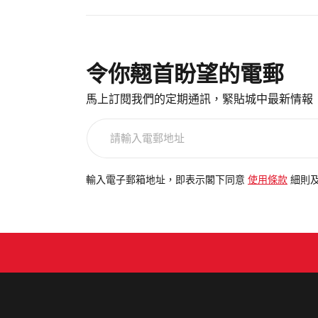
令你翹首盼望的電郵
馬上訂閱我們的定期通訊，緊貼城中最新情報
請
輸
入
電
輸入電子郵箱地址，即表示閣下同意
使用條款
細則
郵
地
址