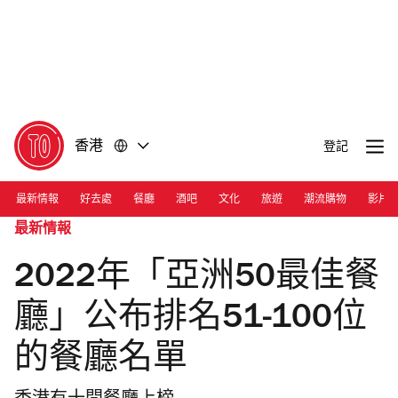
前
前
往
往
內
頁
容
尾
香港
登記
最新情報
好去處
餐廳
酒吧
文化
旅遊
潮流購物
影片
最新情報
2022年「亞洲50最佳餐
廳」公布排名51-100位
的餐廳名單