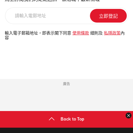
馬上訂閱我們的定期通訊，緊貼城中最新情報
請
輸
入
電
輸入電子郵箱地址，即表示閣下同意
使用條款
細則及
私隱政策
內
容
郵
地
址
廣告
Back to Top