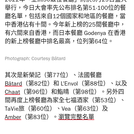
2022年「亞洲
50
最佳餐廳」
將於3月29日盛大
舉行，今日
大會率先公布排名第
51-
100
位的餐
廳名單，
包括來自12個國家和地區的餐廳，當
中香港佔有十間。
今年新上榜的25間餐廳中，
有六間來自香港，而
日本餐廳
Godenya
在香港
的新上榜餐廳中排名最高，位列第
64
位。
Photograph: Courtesy
Bâtard
其次是新榮記（第
77
位）、法國餐廳
Bâtard
（
第
82
位）和
L'Envol（
第
88
位）、以及
Chaat
（
第
96
位）和鮨晴（第
98
位）。另外四
間再度上
榜餐廳為
家
全
七
福酒
家（第53位）、
TaVie
旅
（第60位）、Vea（第63位）及
Amber
（第83位）。
瀏覽完整名單