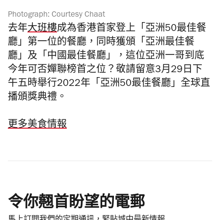
Photograph: Courtesy Chaat
去年
大班樓
成為香港
首家登上「
亞洲
50
最佳餐
廳」第一位的餐廳，同時獲頒「亞洲最佳餐
廳」及「中國最佳餐廳」，這位亞洲一哥到底
今年可否嬋聯
榜首之位？敬請留意
3月29日
下
午五時舉行
2022年「亞洲
50
最佳餐廳」
全球直
播
頒獎典禮。
更多美食情報
令你翹首盼望的電郵