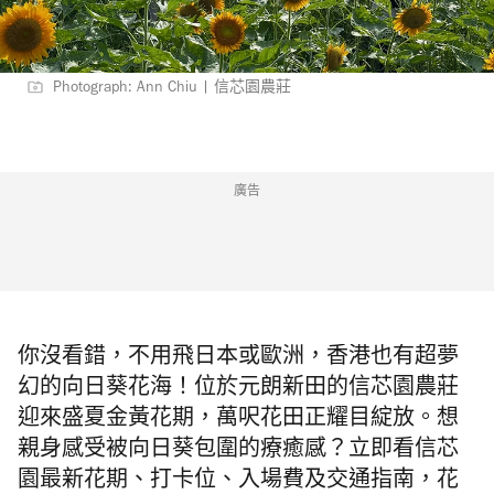
Photograph: Ann Chiu | 信芯園農莊
廣告
你沒看錯，不用飛日本或歐洲，香港也有超夢
幻的向日葵花海！位於元朗新田的信芯園農莊
迎來盛夏金黃花期，萬呎花田正耀目綻放。想
親身感受被向日葵包圍的療癒感？立即看信芯
園最新花期、打卡位、入場費及交通指南，花