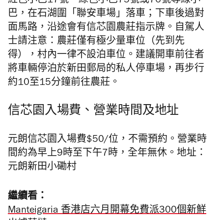
紅色小巴17號、綠色小巴75
號
或76號專線小
巴，在石湖圍「聯安車場」落車；下車後過對
面馬路，沿途會有信芯園農莊指示牌。自駕人
士請注意：農莊僅有極少量車位（先到先
得），村內一律不設泊車位。建議開車前往者
將車輛停泊於新田郵局的私人停車場，再步行
約10至15分鐘前往農莊。
信芯園入場費、營業時間及地址
元朗信芯園入場費$50/位，不需預約。營業時
間約為早上9時至下午7時，全年無休。地址：
元朗新田小磡村
繼續看：
Manteigaria 香港店六月開幕免費派300個新鮮