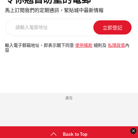
馬上訂閱我們的定期通訊，緊貼城中最新情報
請
輸
入
電
輸入電子郵箱地址，即表示閣下同意
使用條款
細則及
私隱政策
內
容
郵
地
址
廣告
Back to Top