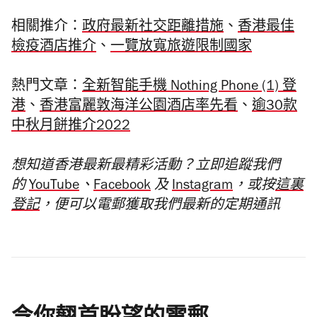
相關推介：
政府最新社交距離措施
、
香港最佳
檢疫酒店推介
、
一覽放寬旅遊限制國家
熱門文章：
全新智能手機 Nothing Phone (1) 登
港
、
香港富麗敦海洋公園酒店率先看
、
逾30款
中秋月餅推介2022
想知道香港最新最精彩活動？立即追蹤我們
的
YouTube
、
Facebook
及
Instagram
，或按
這裏
登記
，便可以電郵獲取我們最新的定期通訊
令你翹首盼望的電郵