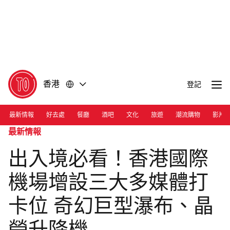
前
前
往
往
內
頁
容
尾
香港
登記
最新情報
好去處
餐廳
酒吧
文化
旅遊
潮流購物
影片
最新情報
出入境必看！香港國際
機場增設三大多媒體打
卡位 奇幻巨型瀑布、晶