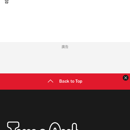
容
郵
地
址
廣告
Back to Top