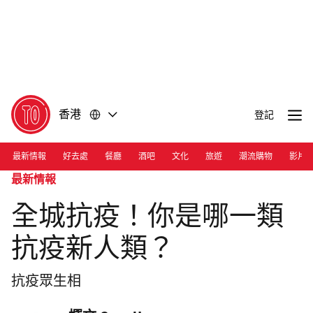
前
前
往
往
內
頁
容
尾
香港
登記
最新情報
好去處
餐廳
酒吧
文化
旅遊
潮流購物
影片
最新情報
全城抗疫！你是哪一類
抗疫新人類？
抗疫眾生相