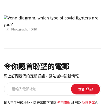
Photograph: TOHK
令你翹首盼望的電郵
馬上訂閱我們的定期通訊，緊貼城中最新情報
請
輸
入
電
輸入電子郵箱地址，即表示閣下同意
使用條款
細則及
私隱政策
內