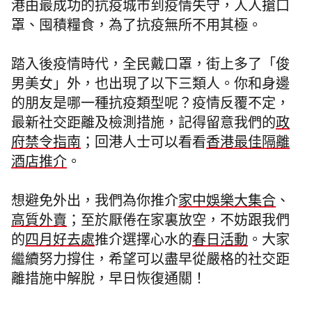
港由最成功的抗疫城市到疫情失守，人人搶口
罩、囤積糧食，為了抗疫無所不用其極。
踏入後疫情時代，全民戴口罩，街上多了「俊
男美女」外，也出現了以下三類人。你和身邊
的朋友是哪一種抗疫類型呢？疫情反覆不定，
最新社交距離及檢測措施，記得留意我們的
政
府禁令指南
；回港人士可以看看
香港最佳隔離
酒店推介
。
想避免外出，我們為你推介
家中娛樂大集合
、
高質外賣
；至於厭倦在家裏放空，不妨跟我們
的
四月好去處
推介選擇心水的
春日活動
。
大家
繼續努力撐住，希望可以盡早從嚴格的社交距
離措施中解脫，早日恢復通關！