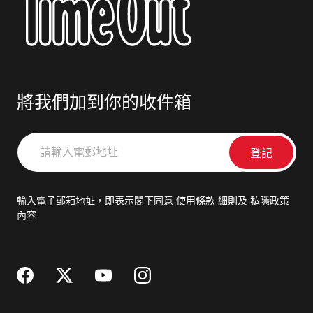
將我們加到你的收件箱
請
輸
入
電
輸入電子郵箱地址，即表示閣下同意
使用條款
細則及
私隱政策
郵
內容
地
址