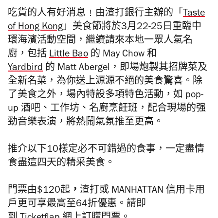
吃貨的人有好消息﹗由渣打銀行主辦的「
Taste
of Hong Kong
」美食節將於
3
月
22-25
日重臨中
環海濱活動空間，繼續請來本地一眾人氣名
廚，包括
Little Bao
的 May Chow 和
Yardbird
的
Matt Abergel
，即場炮製其招牌菜及
全新名菜，為你送上源源不絕的美食驚喜。除
了美食之外，場內特設多項特色活動，如 pop-
up 酒吧、工作坊、名廚烹飪班，配合現場的强
勁音樂表演，將熱鬧氣氛推至更高。
推介以下10樣定必不可錯過的食事，一定盡情
食盡這四天的精采美食。
門票由$120
起
，
渣打或 MANHATTAN 信用卡用
戶更可享最高至64折優惠。請即