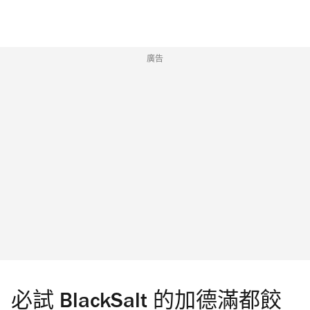
廣告
必試 BlackSalt 的加德滿都餃