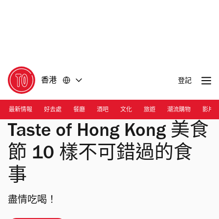
前
前
往
往
內
頁
容
尾
香港
登記
最新情報
好去處
餐廳
酒吧
文化
旅遊
潮流購物
影片
Taste of Hong Kong 美食
節 10 樣不可錯過的食
事
盡情吃喝！