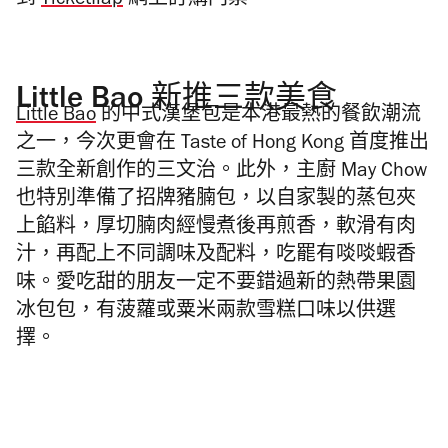
到
Ticketflap
網上訂購門票。
Little Bao 新推三款美食
Little Bao
的中式漢堡包是本港最熱的餐飲潮流
之一，今次更會在 Taste of Hong Kong 首度推出
三款全新創作的三文治。此外，主廚 May Chow
也特別準備了招牌豬腩包，以自家製的蒸包夾
上餡料，厚切腩肉經慢煮後再煎香，軟滑有肉
汁，再配上不同調味及配料，吃罷有啖啖蝦香
味。
愛吃甜的朋友一定不要錯過
新
的
熱帶果園
冰包包，有菠蘿或粟米兩款雪糕口味以供選
擇。