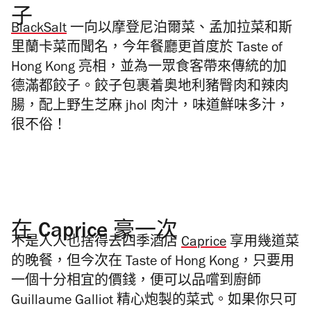
子
BlackSalt
一向以摩登尼泊爾菜、孟加拉菜和斯
里蘭卡菜而聞名，今年餐廳更首度於 Taste of
Hong Kong 亮相，並為一眾食客帶來傳統的加
德滿都餃子。餃子包裹着奥地利豬臀肉和辣肉
腸，配上野生芝麻 jhol 肉汁，味道鮮味多汁，
很不俗！
在 Caprice 豪一次
不是人人也捨得去四季酒店
Caprice
享用幾道菜
的晚餐，但今次在 Taste of Hong Kong，只要用
一個十分相宜的價錢，便可以品嚐到廚師
Guillaume Galliot 精心炮製的菜式。如果你只可