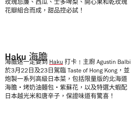
玫瑰忌廉、西瓜、士多啤梨、開心果和乾玫瑰
花瓣組合而成，甜品控必試！
Haku 海膽
海膽迷一定要到
Haku
打卡﹗主廚 Agustin Balbi
於3月22日及23日駕臨 Taste of Hong Kong，並
炮製一系列高級日本菜，包括限量版的北海道
海膽・烤奶油麵包・紫蘇花，以及特選大蝦配
日本越光米和唐辛子，保證味道有驚喜！