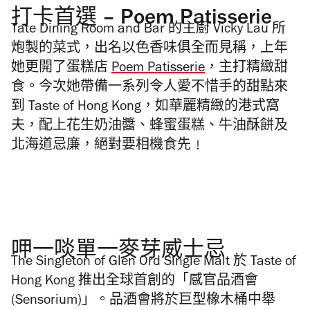
打卡首選 – Poem Patisserie
Tate Dining Room and Bar 的主廚 Vicky Lau 所
炮製的菜式，出名以色香味俱全而見稱，上年
她更開了蛋糕店
Poem Patisserie
，
主打精緻甜
食。今次她帶備一系列令人愛不惜手的甜點來
到
Taste of Hong Kong
，
如
華麗精緻的港式窩
夫，配上花生奶油醬、蜂蜜蛋糕、
牛油酥餅及
北海道忌廉，絕對要相機食先﹗
呷一啖單一麥芽威士忌
The Singleton of Glen Ord Single Malt 於 Taste of
Hong Kong 推出全球首創的「感官品酒會
(Sensorium)」。品酒會將於巨型橡木桶中舉