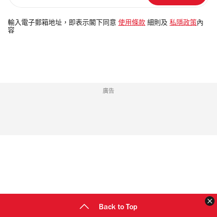
入
電
輸入電子郵箱地址，即表示閣下同意
使用條款
細則及
私隱政策
內
容
郵
地
址
廣告
Back to Top