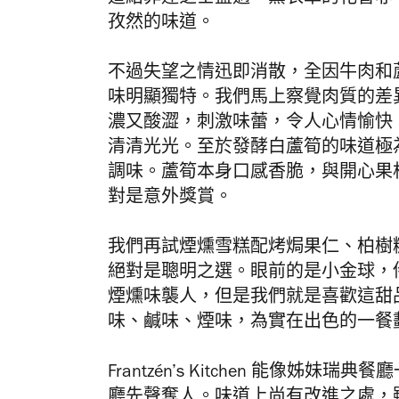
道給菲達芝士蓋過，薰衣草的花香亦
孜然的味道。
不過失望之情迅即消散，全因牛肉和
味明顯獨特。我們馬上察覺肉質的差
濃又酸澀，刺激味蕾，令人心情愉快
清清光光。至於發酵白蘆筍的味道極
調味。蘆筍本身口感香脆，與開心果
對是意外獎賞。
我們再試煙燻雪糕配烤焗果仁、柏樹糖
絕對是聰明之選。眼前的是小金球，
煙燻味襲人，但是我們就是喜歡這甜
味、鹹味、煙味，為實在出色的一餐
Frantzén’s Kitchen 能像