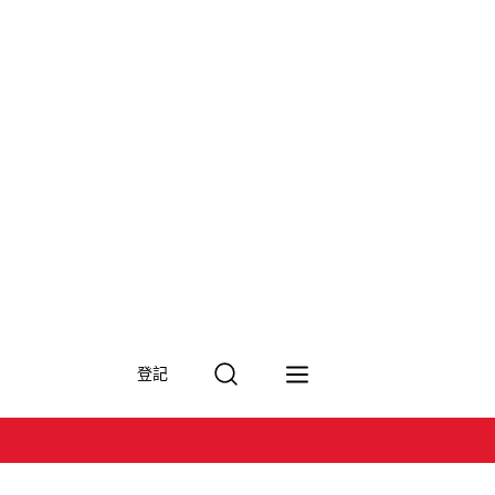
搜
登記
尋