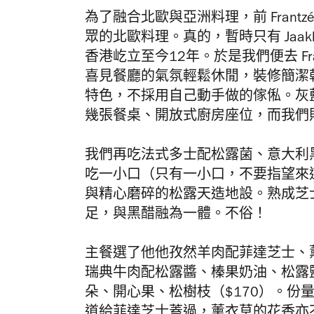
為了融合北歐與亞洲料理，前 Frantzén
眾的北歐料理。真的，暫時只有 Jaakko
香港屹立至今12年。於是我們便去 Frant
喜見餐廳的氣氛輕鬆休閒，裝修簡潔
特色，不採用自己動手做的傢俬。灰
幾張餐桌、開放式廚房座位，而我們
我們再吃法式多士配松露菌、意大利黑醋
吃一小口（只有一小口，不要指望來
與精心磨碎的松露天造地設。熟成芝
足，與黑醋融為一體。不俗！
主餐選了他他孜然羊肉配菲達芝士、薰
瑞典牛肉配松露醬、榛果奶油、松露鹽
朵、開心果、松樹枝（$170）。份