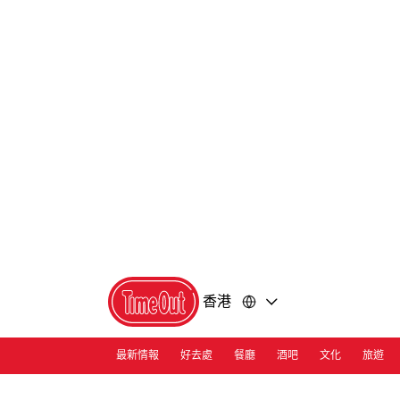
前
前
往
往
內
頁
容
尾
香港
最新情報
好去處
餐廳
酒吧
文化
旅遊