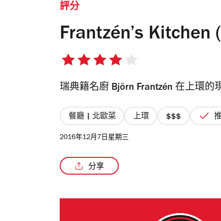
評分
Frantzén’s Kitche
4/5
星
瑞典籍名廚 Björn Frantzén
餐廳 | 北歐菜
上環
價
格
2016年12月7日星期三
3/4
星
分享