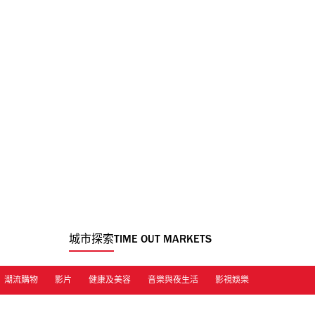
城市探索
TIME OUT MARKETS
潮流購物
影片
健康及美容
音樂與夜生活
影視娛樂