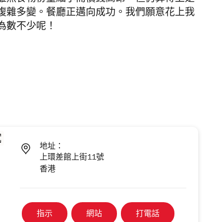
雖然食物份量細小而價錢高昂，但仍算得上是
複雜多變。餐廳正邁向成功。我們願意花上我
為數不少呢！
地址：
上環差館上街11號
香港
指示
網站
打電話