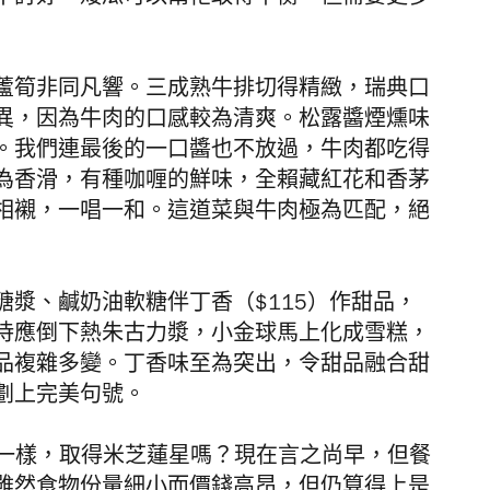
不討好。矮瓜可以幫忙取得平衡，但需要更多
蘆筍非同凡響。三成熟牛排切得精緻，瑞典口
異，因為牛肉的口感較為清爽。松露醬煙燻味
。我們連最後的一口醬也不放過，牛肉都吃得
為香滑，有種咖喱的鮮味，全賴藏紅花和香茅
相襯，一唱一和。這道菜與牛肉極為匹配，絕
漿、鹹奶油軟糖伴丁香（$115）作甜品，
侍應倒下熱朱古力漿，小金球馬上化成雪糕，
品複雜多變。丁香味至為突出，令甜品融合甜
劃上完美句號。
姊妹瑞典餐廳一樣，取得米芝蓮星嗎？現在言之尚早，但餐