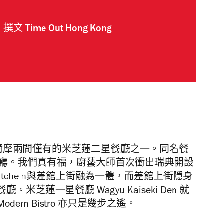
撰文
Time Out Hong Kong
瑞典斯德歌爾摩兩間僅有的米芝蓮二星餐廳之一。同名餐
尖高級餐廳。我們真有福，廚藝大師首次衝出瑞典開設
 Kitche n與差館上街融為一體，而差館上街隱身
蓮一星餐廳 Wagyu Kaiseki Den 就
dern Bistro 亦只是幾步之遙。