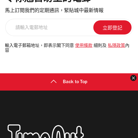
馬上訂閱我們的定期通訊，緊貼城中最新情報
請
輸
入
電
輸入電子郵箱地址，即表示閣下同意
使用條款
細則及
私隱政策
內
容
郵
地
址
Back to Top