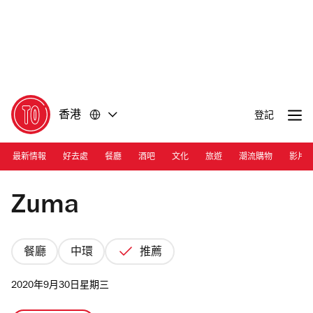
前
前
往
往
內
頁
容
尾
香港
登記
最新情報
好去處
餐廳
酒吧
文化
旅遊
潮流購物
影片
Photograph: Courtesy Zuma
Zuma
餐廳
中環
推薦
2020年9月30日星期三