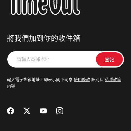
將我們加到你的收件箱
請
輸
入
電
輸入電子郵箱地址，即表示閣下同意
使用條款
細則及
私隱政策
郵
內容
地
址