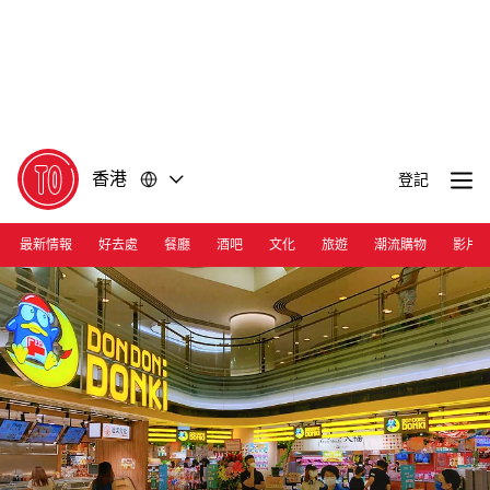
前
前
往
往
內
頁
容
尾
香港
登記
最新情報
好去處
餐廳
酒吧
文化
旅遊
潮流購物
影片