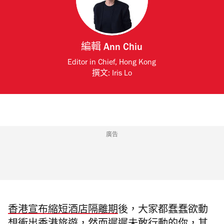
編輯
Ann Chiu
Editor in Chief, Hong Kong
撰文:
Iris Lo
廣告
香港宣布縮短酒店隔離期
後，大家都蠢蠢欲動