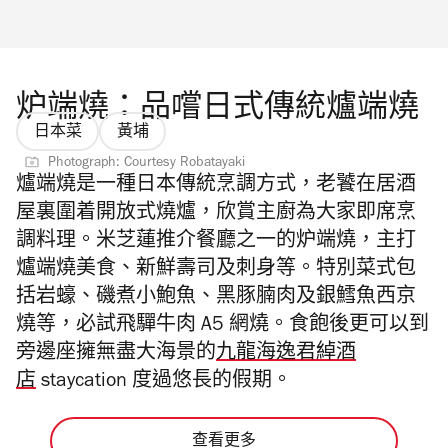
炉端燒：品嚐日式傳統爐端燒
日本菜
黃埔
Photograph: Courtesy Robatayaki
爐端燒是一種日本傳統烹調方式，老饕在居酒
屋裏圍着開放式燒爐，欣賞主廚為大家即席烹
調料理。
米芝蓮推介餐廳之一的
炉端燒，主打
爐端燒美食、新鮮壽司及刺身等。特別菜式包
括岩蠔、
磯煮小鮑魚、黑豚腩肉及銀鱈魚西京
燒等，必試飛驒牛肉 A5 網燒。食飽後更可以到
旁邊座擁無盡大海景的
九龍海逸君綽酒
店
staycation 度過悠長的假期。
查看更多