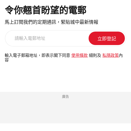
令你翹首盼望的電郵
馬上訂閱我們的定期通訊，緊貼城中最新情報
請
輸
入
電
輸入電子郵箱地址，即表示閣下同意
使用條款
細則及
私隱政策
內
容
郵
地
址
廣告