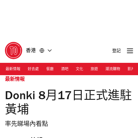
前
前
往
往
內
頁
容
尾
香港
登記
最新情報
好去處
餐廳
酒吧
文化
旅遊
潮流購物
影片
最新情報
Donki 8月17日正式進駐
黃埔
率先睇場內看點