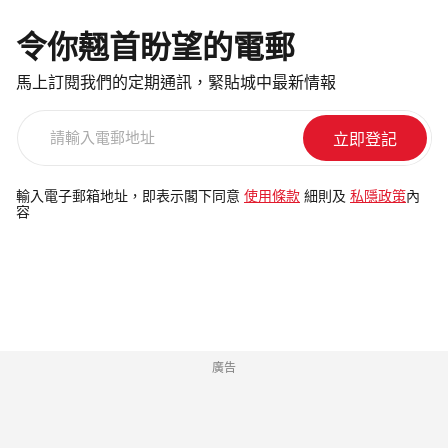
令你翹首盼望的電郵
馬上訂閱我們的定期通訊，緊貼城中最新情報
請
輸
入
電
輸入電子郵箱地址，即表示閣下同意
使用條款
細則及
私隱政策
內
容
郵
地
址
廣告