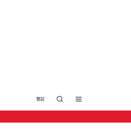
搜
登記
尋