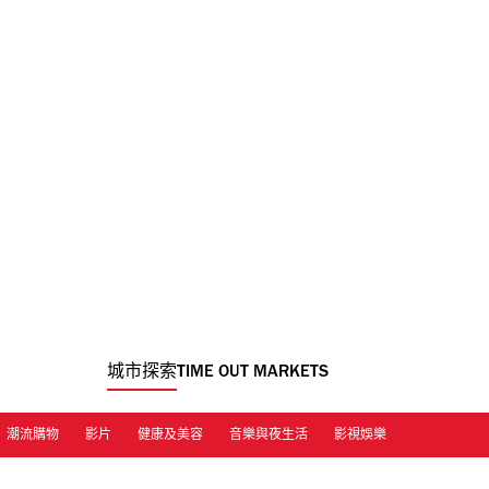
城市探索
TIME OUT MARKETS
潮流購物
影片
健康及美容
音樂與夜生活
影視娛樂