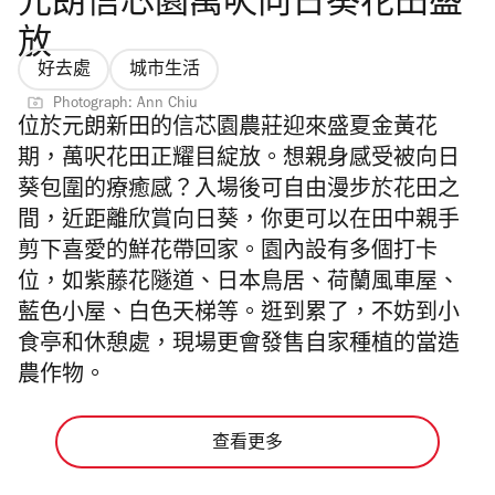
元朗信芯園萬呎向日葵花田盛
放
好去處
城市生活
Photograph: Ann Chiu
位於元朗新田的信芯園農莊迎來盛夏金黃花
期，萬呎花田正耀目綻放。想親身感受被向日
葵包圍的療癒感？
入場後可自由漫步於花田之
間，近距離欣賞向日葵，你更可以在田中親手
剪下喜愛的鮮花帶回家。園內設有多個打卡
位，如紫藤花隧道、日本鳥居、荷蘭風車屋、
藍色小屋、白色天梯等。逛到累了，不妨到小
食亭和休憩處，現場更會發售自家種植的當造
農作物。
查看更多