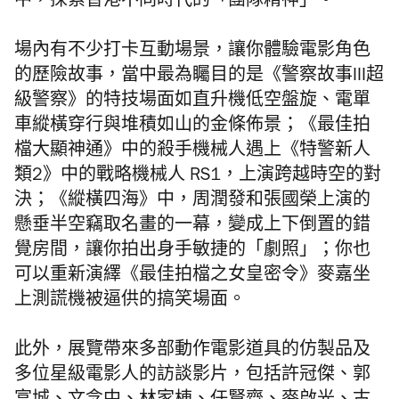
中，探索香港不同時代的「團隊精神」。
場內有不少打卡互動場景，讓你體驗電影角色
的歷險故事，當中最為矚目的是《警察故事III超
級警察》的特技場面如直升機低空盤旋、電單
車縱橫穿行與堆積如山的金條佈景；《最佳拍
檔大顯神通》中的殺手機械人遇上《特警新人
類2》中的戰略機械人 RS1，上演跨越時空的對
決；《縱橫四海》中，周潤發和張國榮上演的
懸垂半空竊取名畫的一幕，變成上下倒置的錯
覺房間，讓你拍出身手敏捷的「劇照」；你也
可以重新演繹《最佳拍檔之女皇密令》麥嘉坐
上測謊機被逼供的搞笑場面。
此外，展覽帶來多部動作電影道具的仿製品及
多位星級電影人的訪談影片，包括許冠傑、郭