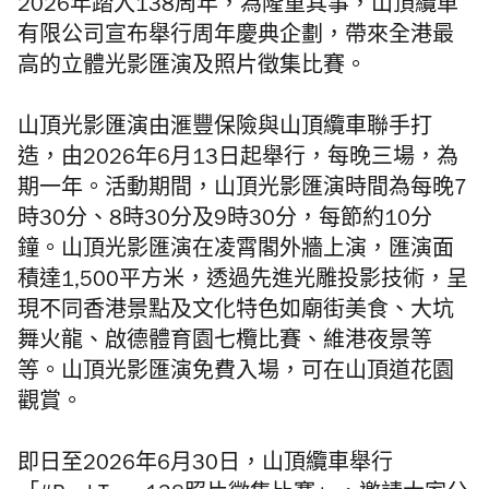
2026年踏入
138周年，為隆重其事，
山頂纜車
有限公司宣布舉行周年慶典企劃
，帶來
全港最
高的立體光影匯演及
照片徵集比賽。
山頂光影匯演由滙豐保險與山頂纜車聯手打
造，由2026年6月13日起舉行，每晚三場，為
期一年。活動期間，山頂光影匯演時間為每晚7
時30分、8時30分及9時30分，每節約10分
鐘。山頂光影匯演在凌霄閣外牆上演，
匯演面
積達1,500平方米，透過先進光雕投影技術，呈
現不同香港景點及文化特色如廟街美食、大坑
舞火龍、啟德體育園七欖比賽、維港夜景等
等。山頂光影匯演免費入場，可在山頂道花園
觀賞。
即日至2026年6月30日，山頂纜車舉行