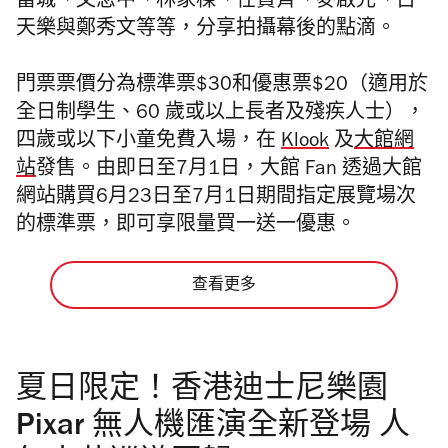
富城、文念中、林家棟、任賢齊、麥啟光、古
天樂與鄭秀文等等，分享拍攝幕後的點滴。
門票票價分為標準票
$30和優惠票$20（適用於
全日制學生、60 歲或以上長者及殘疾人士），
四歲或以下小童免費入場，
在
Klook
及
大館網
站
發售。
由即日至7月1日，大館 Fan 透過大館
網站購買6月23日至7月1日期間指定展覽場次
的標準票，即可享限量買一送一優惠。
查看更多
夏日限定！香港迪士尼樂園
Pixar 無人機匯演全新登場 人