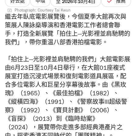
好去處
中環
推薦
至 2026年10月4日
Photograph: Courtesy Tai Kwun
繼去年臥底電影展覽後，今個夏季大館再次與
策展人陳詠燊導演和香港電影工作者總會聯
手，打造全新展覽「拍住上—光影裡並肩馳騁的
我們」，帶你重温八部香港拍檔電影。
「拍住上—光影裡並肩馳騁的我們」大館電影展
由6月23日至10月4日舉行，在大館01座複式
展室打造沉浸式場景和復刻電影道具展區，配
合多位電影人和巨星分享幕後故事。由《黑玫
瑰》（1965）、《最佳拍檔》（1982）、
《縱橫四海》（1991）、《警察故事III超級警
察》（1992）、《寶貝計劃》（2006）、
《盲探》（2013）到《臨時劫案》
（2024），展覽帶你走進多部經典港產片之