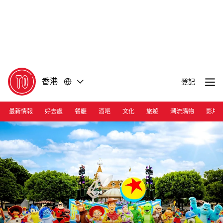
前
前
往
往
內
頁
容
尾
香港
登記
最新情報
好去處
餐廳
酒吧
文化
旅遊
潮流購物
影片