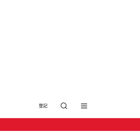
搜
登記
尋