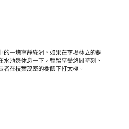
中的一塊寧靜綠洲。如果在商場林立的銅
在水池邊休息一下，輕鬆享受悠閒時刻。
長者在枝葉茂密的樹蔭下打太極。