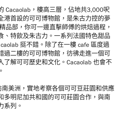
acaolab，樓高三層，佔地共3,000呎
全港首設的可可博物館，是朱古力控的夢
地下是精品部，你可一邊直擊師傅的烘焙過程，
食、特飲及朱古力。一系列法國特色甜品
caolab 挺不錯。除了在一樓 cafe 區度過
錯過二樓的可可博物館，彷彿走進一個可
解可可歷史和文化。Cacaolab 也會不
。
深入走訪南美洲，實地考察各個可可豆莊園和供應
和多明尼加共和國的可可莊園合作，與南
力系列。