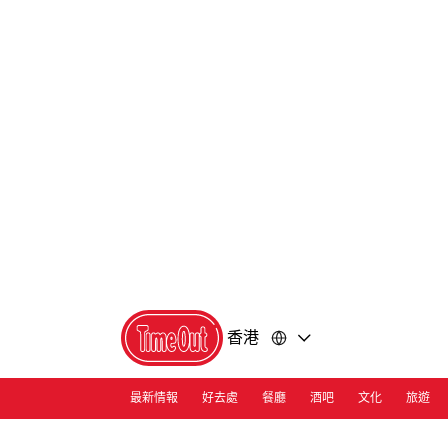
前
前
往
往
內
頁
容
尾
香港
最新情報
好去處
餐廳
酒吧
文化
旅遊