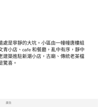
遠處是寧靜的大坑。小區由一幢幢唐樓組
青小店、cafe 和餐廳，亂中有序，靜中
老建築進駐新潮小店，古廟、傳統老茶檔
是驚喜。
廣告