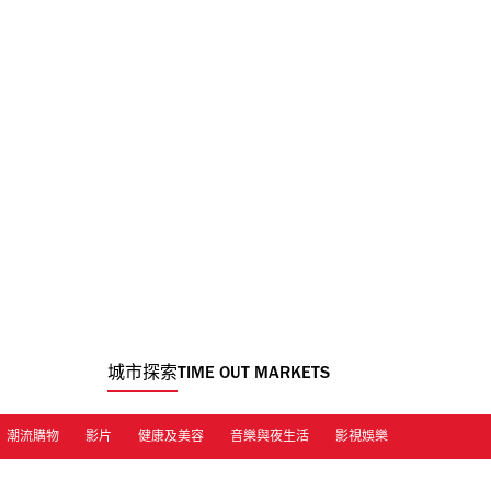
城市探索
TIME OUT MARKETS
潮流購物
影片
健康及美容
音樂與夜生活
影視娛樂