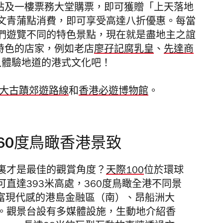
網站及一樓票務大堂購票，即可獲贈「上天落地
文青蒲點消費，即可享受高達八折優惠。每當
們遊覽不同的特色景點，現在就是盡地主之誼
特色的店家，例如老店
廖孖記腐乳皇
、
先達商
入體驗地道的港式文化吧！
大古蹟郊遊路線
和
香港必遊博物館
。
60度鳥瞰香港景致
裏才是最佳的觀賞角度？
天際100
位於環球
可直達393米高處，360度鳥瞰全港不同景
、富現代感的港島金融區（南）、昂船洲大
。觀景台設有多媒體設施，生動地介紹香