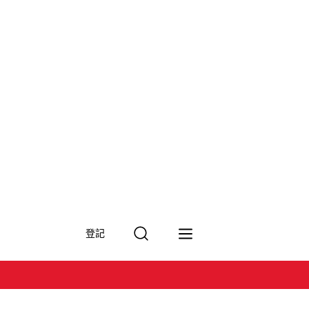
搜
登記
尋