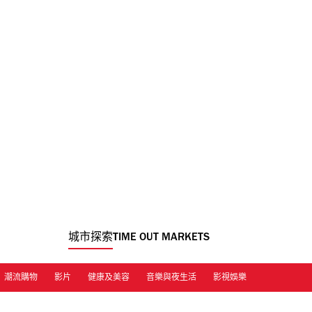
城市探索
TIME OUT MARKETS
潮流購物
影片
健康及美容
音樂與夜生活
影視娛樂