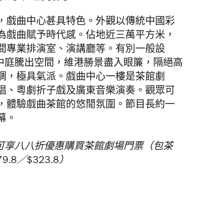
，戲曲中心甚具特色。外觀以傳統中國彩
為戲曲賦予時代感。佔地近三萬平方米，
間專業排演室、演講廳等。有別一般設
下中庭騰出空間，維港勝景盡入眼簾，隔絕高
調，極具氣派。戲曲中心一樓是茶館劇
唱、粵劇折子戲及廣東音樂演奏。觀眾可
，體驗戲曲茶館的悠閒氛圍。節目長約一
幕。
即可享八八折優惠購買茶館劇場門票（包茶
.8／$323.8）