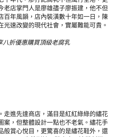
七十年代，廖孖記腐乳不但風行全港，更
今老店掌門人是廖雄孻子廖振建，他不但
店百年風韻，店內裝潢數十年如一日，陳
在光速改變的現代社會，實屬難能可貴。
享八折優惠購買頂級老腐乳
。走進先達商店，滿目是紅紅綠綠的繡花
圖案，但整體設計一點也不老氣。繡花手
品般賞心悅目，更驚喜的是繡花鞋外，還