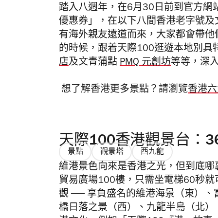
踏入八週年，在6月30日前到官方
優惠券」，在以下八間香港老字號及
有海外親友遠道而來，大家都會帶他
的時候，跟着天際100逛
遊本地別具
店
及文青蒲點
PMQ 元創坊
等等，深
想了解香港更多景點？請瀏覽
香港六
天際100香港觀景台：3
景點
觀景塔
西九龍
維港景色向來是香港之光，但到底哪
貿易廣場100樓，只需坐電梯60秒就
觀 ── 享負盛名的維港海景（東）
橋日落之景（西）、九龍半島（北）