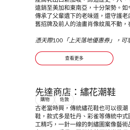
產腐乳出口新加坡，締造歷史。六、
遠銷至美加和東南亞，十分架勢。如
傳承了父輩遺下的老味道，還守護老
舊招牌及前人的油畫肖像紋風不動，
憑天際100「上天落地優惠券」，可
查看更多
先達商店：繡花潮鞋
購物
佐敦
古老當時興，傳統繡花鞋也可以很潮
鞋，款式多是牡丹、彩雀等傳統中式
工精巧，一針一線的刺繡圖案像藝術