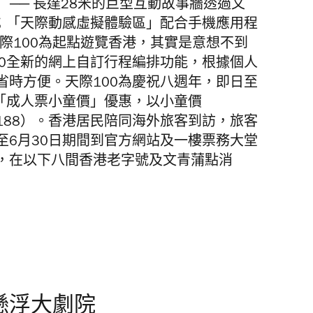
 ── 長達28米的巨型互動故事牆透過文
事；「天際動感虛擬體驗區」配合手機應用程
以天際100為起點遊覽香港，其實是意想不到
00全新的網上自訂行程編排功能，根據個人
省時方便。天際100為慶祝八週年，即日至
有「成人票小童價」優惠，以小童價
$188）。香港居民陪同海外旅客到訪，旅客
至6月30日期間到官方網站及一樓票務大堂
，在以下八間香港老字號及文青蒲點消
懸浮大劇院