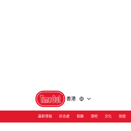
前
前
往
往
內
頁
容
尾
香港
最新情報
好去處
餐廳
酒吧
文化
旅遊