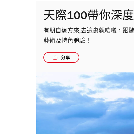
天際100帶你深
有朋自遠方來,去這裏就啱啦，跟隨
藝術及特色體驗！
分享