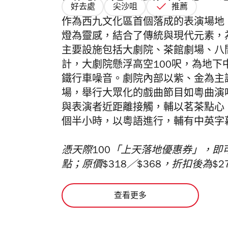
好去處
尖沙咀
推薦
作為西九文化區首個落成的表演場地
燈為靈感，結合了傳統與現代元素，
主要設施包括大劇院、茶館劇場、八
計，大劇院懸浮高空100呎，為地
鐵行車噪音。劇院內部以紫、金為主
場，舉行大眾化的戲曲節目如
粵曲演
與表演者近距離接觸，輔以茗茶點心
個半小時，以粵語進行，輔有中英字
憑天際100「上天落地優惠券」，
點；原價$318／$368，折扣後為$279
查看更多