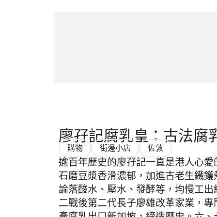
廖孖記腐乳皇：古法腐
購物
街邊小店
佐敦
逾百年歷史的廖孖記一直是港人心愛
石磨豆漿香滑濃郁，加進古老生鐵鑊
論落酸水、壓水、發酵等，均慢工出
二戰後第二代長子廖雄改革家業，專