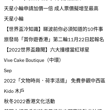
天星小輪申請加價一倍 成人票價擬增至最高
$8.4 長者免費優惠取消
天星小輪
【世界盃冷知識】睇波前你必須知道的10件事
旅發局「賞你遊香港」第二輪11月22日起報名
免費旅行團
【2022世界盃趣聞】六大撞樣當紅球星
Vive Cake Boutique（中環）
Sep
2022「文物時尚．荷李活道」 免費參觀中西區
12幢歷史建築、壓軸舞火龍表演
Kido 木戶
秋冬2022香港文化活動