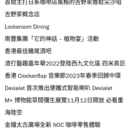
首間主打日系咖啡店風格的吉野家進駐尖沙咀
吉野家概念店
Lockeroom Dining
南豐集團「它的神話 – 植物宴」活動
香港最佳雞尾酒吧
渣打藝趣嘉年華2022登陸西九文化區 四米高巨
型木偶、免費藝術攤位、現場表演
香港 Clockenflap 音樂節2023年春季回歸中環
海濱！
Devialet 首次推出便攜式智能喇叭 Devialet
Mania 售價$6,990起
M+ 博物館草間彌生展覽11月12日開放 必看重
點藝術作品推介
海陸空
金鐘太古廣場全新 NOC 咖啡零售體驗