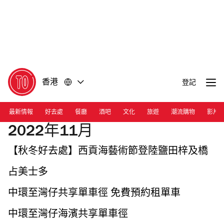
前
前
往
往
內
頁
容
尾
香港
登記
最新情報
好去處
餐廳
酒吧
文化
旅遊
潮流購物
影片
2022年11月
【秋冬好去處】西貢海藝術節登陸鹽田梓及橋
咀洲
占美士多
中環至灣仔共享單車徑 免費預約租單車
中環至灣仔海濱共享單車徑